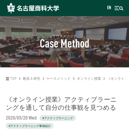
EN
ケースメソッド
Case Method
TOP
教員 & 研究
ケースメソッド
オンライン授業
《オンライン
《オンライン授業》アクティブラーニ
ングを通して自分の仕事観を見つめる
2020/05/20 Wed
#アクティブラーニング
#アクティブラーニング事例紹介