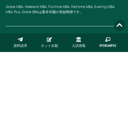
Global MBA, Weekend MBA, Full-time MBA, Part-time MBA, Evening MBA,
MBA Plus, Global BBAは栗本学園の登録商標です。
サイトマップ
資料請求
ネット出願
入試情報
OPENCAMPUS
プライバシーポリシー
採用情報
お問い合わせ
公式オンラインストア
Copyright © NUCB Undergraduate School. All rights reserved.