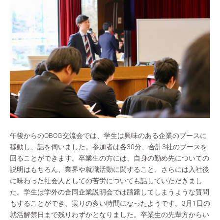
午後からのOBOG交流会では、学生は興味のある企業のブースに
移動し、話を伺いました。参加者は各30分、合計3社のブースを
回ることができます。卒業生の方には、自身の勤め先についての
説明はもちろん、業界や就職活動に関すること、さらには入社後
に味わった社会人としての苦労についても話していただきまし
た。学生は学外の合同企業説明会では躊躇してしまうような質問
もすることができ、実りの多い時間になったようです。3月1日の
就活解禁日まで残りわずかとなりました。卒業生の先輩方からい