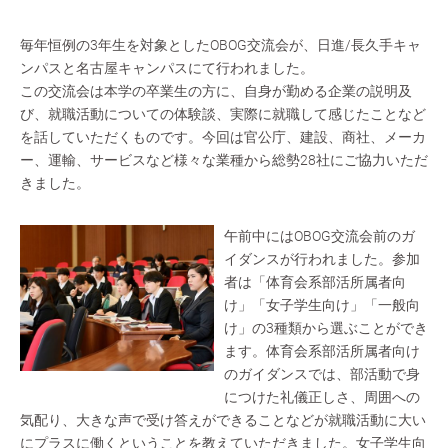
毎年恒例の3年生を対象としたOBOG交流会が、日進/長久手キャ
ンパスと名古屋キャンパスにて行われました。
この交流会は本学の卒業生の方に、自身が勤める企業の説明及
び、就職活動についての体験談、実際に就職して感じたことなど
を話していただくものです。今回は官公庁、建設、商社、メーカ
ー、運輸、サービスなど様々な業種から総勢28社にご協力いただ
きました。
午前中にはOBOG交流会前のガ
イダンスが行われました。参加
者は「体育会系部活所属者向
け」「女子学生向け」「一般向
け」の3種類から選ぶことができ
ます。体育会系部活所属者向け
のガイダンスでは、部活動で身
につけた礼儀正しさ、周囲への
気配り、大きな声で受け答えができることなどが就職活動に大い
にプラスに働くということを教えていただきました。女子学生向