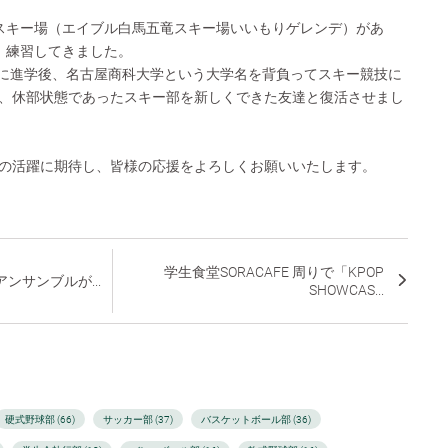
スキー場（エイブル白馬五竜スキー場いいもりゲレンデ）があ
、練習してきました。
大学に進学後、名古屋商科大学という大学名を背負ってスキー競技に
、休部状態であったスキー部を新しくできた友達と復活させまし
の活躍に期待し、皆様の応援をよろしくお願いいたします。
学生食堂SORACAFE 周りで「KPOP
ンサンブルが...
SHOWCAS...
硬式野球部 (66)
サッカー部 (37)
バスケットボール部 (36)