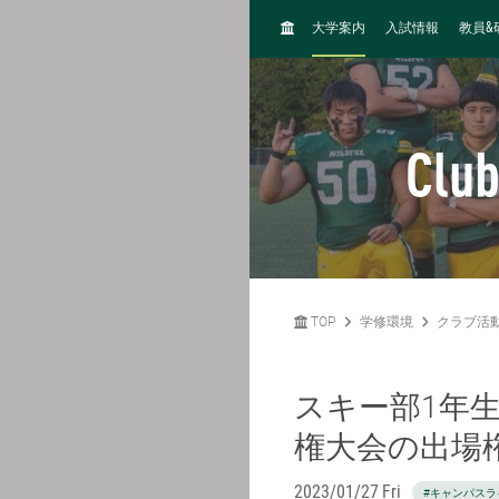
H
&
大学案内
入試情報
教員
O
M
E
Club
TOP
学修環境
クラブ活
スキー部1年
権⼤会の出場
2023/01/27 Fri
#キャンパスラ