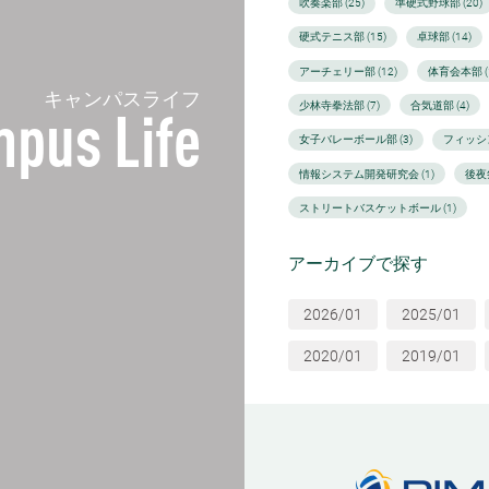
吹奏楽部 (25)
準硬式野球部 (20)
硬式テニス部 (15)
卓球部 (14)
アーチェリー部 (12)
体育会本部 (1
キャンパスライフ
少林寺拳法部 (7)
合気道部 (4)
pus Life
女子バレーボール部 (3)
フィッシン
情報システム開発研究会 (1)
後夜
ストリートバスケットボール (1)
アーカイブで探す
2026/01
2025/01
2020/01
2019/01