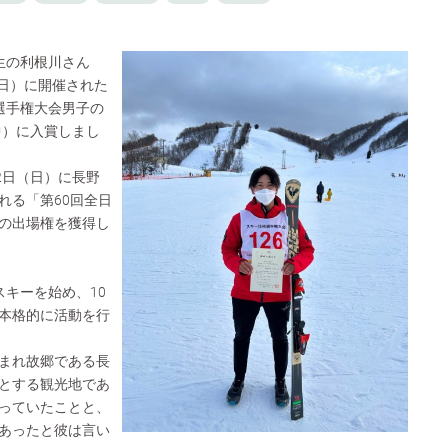
生の利根川さん
（日）に開催された
選手権大会男子の
中）に入賞しまし
2日（日）に長野
れる「第60回全⽇
の出場権を獲得し
スキーを始め、10
本格的に活動を行
まれ故郷である長
とする観光地であ
っていたことと、
あったと彼は言い