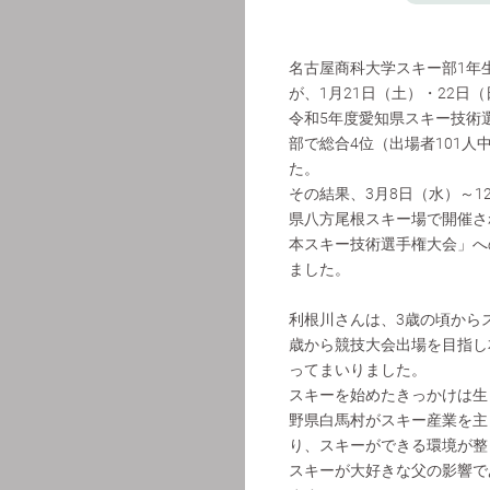
名古屋商科大学スキー部1年
が、1月21日（土）・22日
令和5年度愛知県スキー技術
部で総合4位（出場者101人
た。
その結果、3月8日（水）～1
県八方尾根スキー場で開催さ
本スキー技術選⼿権⼤会」へ
ました。
利根川さんは、3歳の頃から
歳から競技大会出場を目指し
ってまいりました。
スキーを始めたきっかけは生
野県白馬村がスキー産業を主
り、スキーができる環境が整
スキーが大好きな父の影響で