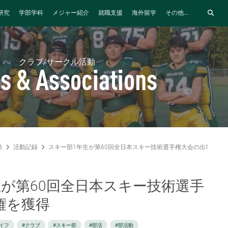
研究
学部学科
メジャー紹介
就職支援
海外留学
その他...
クラブ/サークル活動
s & Associations
動
活動記録
スキー部1年生が第60回全⽇本スキー技術選⼿権⼤会の出場権を
生が第60回全⽇本スキー技術選⼿
権を獲得
イフ
#クラブ
#スキー部
#部活
#部活動