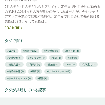
9月入学と4月入学どちらもアリです。定年まで同じ会社に勤める
のであれば4月入社の方が良いのかもしれませんが、今やキャリ
アアップを求めて転職する時代。定年まで同じ会社で働き続ける
男性は32％、そして女性は...
READ MORE
タグで探す
#BBA (8)
#国際学部 (8)
#大学受験 (7)
#経営学部 (6)
#経済学部 (5)
#ランキング (5)
#文系 (5)
#面接 (4)
#就職支援 (4)
#商学部 (4)
#偏差値 (4)
#mba (4)
#入学案内 (3)
#偏差値教育 (3)
#推薦 (3)
#ビジネススクール (3)
#データサイエンス (3)
#英語 (3)
タグが共通している記事