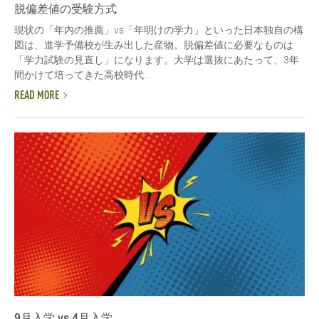
脱偏差値の受験方式
現状の「年内の推薦」vs「年明けの学力」といった日本独自の構
図は、進学予備校が生み出した産物。脱偏差値に必要なものは
「学力試験の見直し」になります。大学は選抜にあたって、3年
間かけて培ってきた高校時代...
READ MORE
9月入学 vs 4月入学