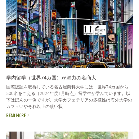
学内留学（世界74カ国）が魅力の名商大
国際認証を取得している名古屋商科大学には、世界74カ国から
500名をこえる（2024年度1月時点）留学生が学んでいます。以
下はほんの一例ですが、大学カフェテリアの多様性は海外大学の
カフェいやそれ以上の凄い状...
READ MORE