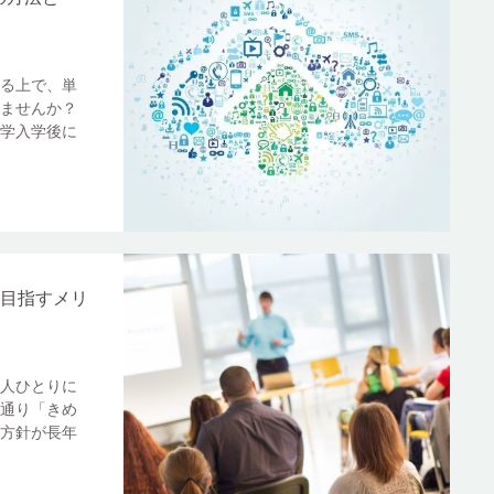
る上で、単
ませんか？
学入学後に
業を目指すメリ
人ひとりに
通り「きめ
方針が長年