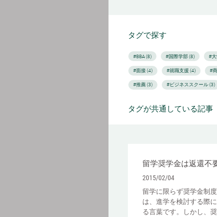
タグで探す
#BBA (8)
#国際学部 (8)
#大
#面接 (4)
#就職支援 (4)
#商
#推薦 (3)
#ビジネススクール (3)
タグが共通している記事
留学奨学金は返還不
2015/02/04
留学に限らず奨学金制度
は、進学を検討する際に
る言葉です。しかし、奨