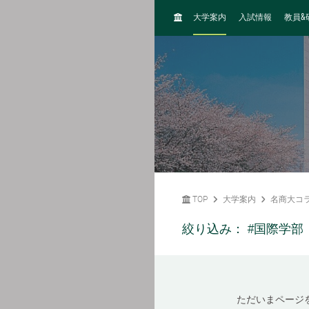
H
&
大学案内
入試情報
教員
O
M
E
TOP
大学案内
名商大コ
絞り込み：
#国際学部
ただいまページ