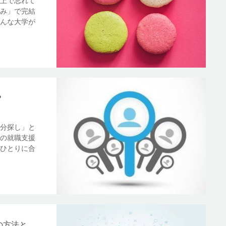
上で忘れて
み」で完結
んな大学が
？
分探し」と
の就職支援
ひとりに合
の方法と