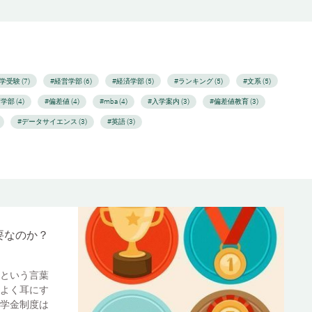
学受験 (7)
#経営学部 (6)
#経済学部 (5)
#ランキング (5)
#文系 (5)
学部 (4)
#偏差値 (4)
#mba (4)
#入学案内 (3)
#偏差値教育 (3)
#データサイエンス (3)
#英語 (3)
要なのか？
という言葉
よく耳にす
学金制度は