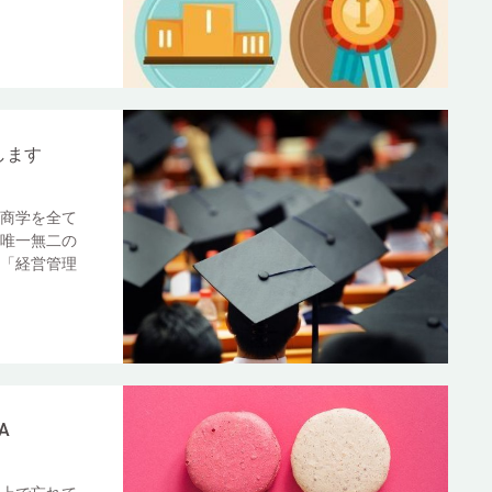
します
商学を全て
唯一無二の
「経営管理
A