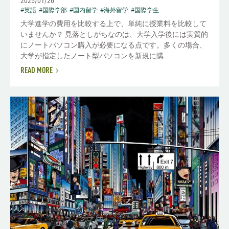
2025/01/26
#英語
#国際学部
#国内留学
#海外留学
#国際学生
大学進学の費用を比較する上で、単純に授業料を比較して
いませんか？ 見落としがちなのは、大学入学後には実質的
にノートパソコン購入が必要になる点です。多くの場合、
大学が指定したノート型パソコンを新規に購...
READ MORE