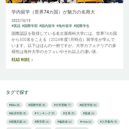
学内留学（世界74カ国）が魅力の名商大
2022/10/19
#英語
#国際学部
#国内留学
#海外留学
#国際学生
国際認証を取得している名古屋商科大学には、世界74カ国
から500名をこえる（2024年度1月時点）留学生が学んで
います。以下はほんの一例ですが、大学カフェテリアの多
様性は海外大学のカフェいやそれ以上の凄い状...
READ MORE
タグで探す
#BBA (8)
#国際学部 (8)
#大学受験 (7)
#経営学部 (6)
#経済学部 (5)
#ランキング (5)
#文系 (5)
#面接 (4)
#就職支援 (4)
#商学部 (4)
#偏差値 (4)
#mba (4)
#入学案内 (3)