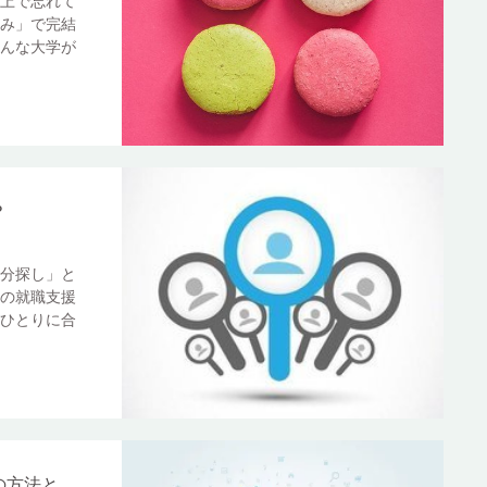
上で忘れて
み」で完結
んな大学が
？
分探し」と
の就職支援
ひとりに合
の方法と