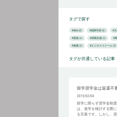
タグで探す
#BBA (8)
#国際学部 (8)
#大
#面接 (4)
#就職支援 (4)
#商
#推薦 (3)
#ビジネススクール (3)
タグが共通している記事
留学奨学金は返還不
2015/02/04
留学に限らず奨学金制度
は、進学を検討する際に
る言葉です。しかし、奨