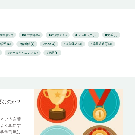
学受験 (7)
#経営学部 (6)
#経済学部 (5)
#ランキング (5)
#文系 (5)
学部 (4)
#偏差値 (4)
#mba (4)
#入学案内 (3)
#偏差値教育 (3)
#データサイエンス (3)
#英語 (3)
要なのか？
という言葉
よく耳にす
学金制度は