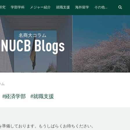
研究
学部学科
メジャー紹介
就職支援
海外留学
その他...
名商大コラム
NUCB Blogs
ラム
#経済学部
#就職支援
を準備しております。もうしばらくお待ちください。