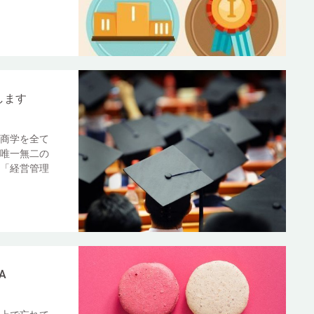
します
商学を全て
唯一無二の
「経営管理
A