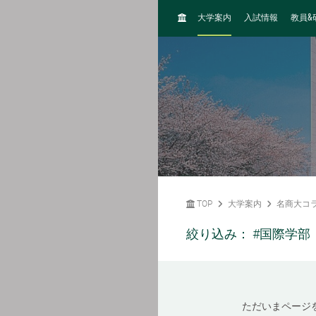
H
&
大学案内
入試情報
教員
O
M
E
TOP
大学案内
名商大コ
絞り込み：
#国際学部
ただいまページ