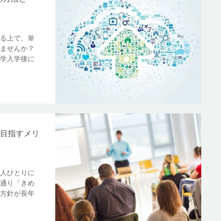
る上で、単
ませんか？
学入学後に
業を目指すメリ
人ひとりに
通り「きめ
方針が長年