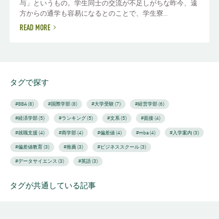
与」というもの。学生同士の交流が不足しがちな昨今、遠
方からの通学も容易になるとのことで、学生寮...
READ MORE
タグで探す
#BBA (8)
#国際学部 (8)
#大学受験 (7)
#経営学部 (6)
#経済学部 (5)
#ランキング (5)
#文系 (5)
#面接 (4)
#就職支援 (4)
#商学部 (4)
#偏差値 (4)
#mba (4)
#入学案内 (3)
#偏差値教育 (3)
#推薦 (3)
#ビジネススクール (3)
#データサイエンス (3)
#英語 (3)
タグが共通している記事