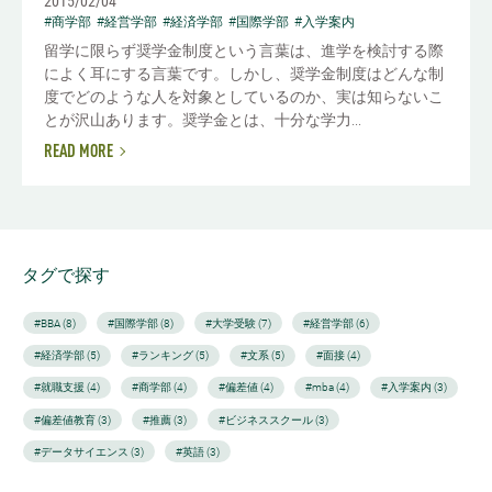
2015/02/04
#商学部
#経営学部
#経済学部
#国際学部
#入学案内
留学に限らず奨学金制度という言葉は、進学を検討する際
によく耳にする言葉です。しかし、奨学金制度はどんな制
度でどのような人を対象としているのか、実は知らないこ
とが沢山あります。奨学金とは、十分な学力...
READ MORE
タグで探す
#BBA (8)
#国際学部 (8)
#大学受験 (7)
#経営学部 (6)
#経済学部 (5)
#ランキング (5)
#文系 (5)
#面接 (4)
#就職支援 (4)
#商学部 (4)
#偏差値 (4)
#mba (4)
#入学案内 (3)
#偏差値教育 (3)
#推薦 (3)
#ビジネススクール (3)
#データサイエンス (3)
#英語 (3)