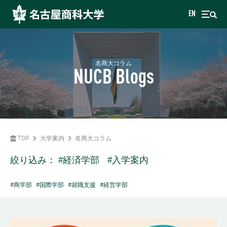
EN
名商大コラム
NUCB Blogs
TOP
大学案内
名商大コラム
絞り込み：
#経済学部
#入学案内
#商学部
#国際学部
#就職支援
#経営学部