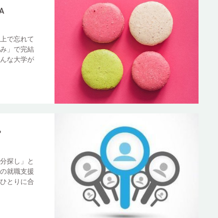
A
上で忘れて
み」で完結
んな大学が
？
分探し」と
の就職支援
ひとりに合