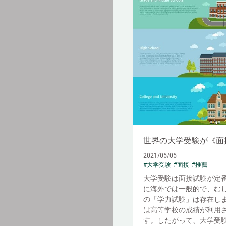
世界の大学受験が《面
2021/05/05
#大学受験
#面接
#推薦
大学受験は面接試験が定
に海外では一般的で、む
の「学力試験」は存在し
は高等学校の成績が利用
す。したがって、大学受