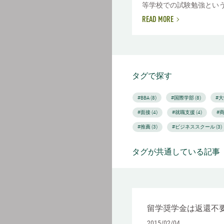
等学校での試験勉強という構
READ MORE
タグで探す
#BBA (8)
#国際学部 (8)
#大
#面接 (4)
#就職支援 (4)
#商
#推薦 (3)
#ビジネススクール (3)
タグが共通している記事
留学奨学金は返還不
2015/02/04