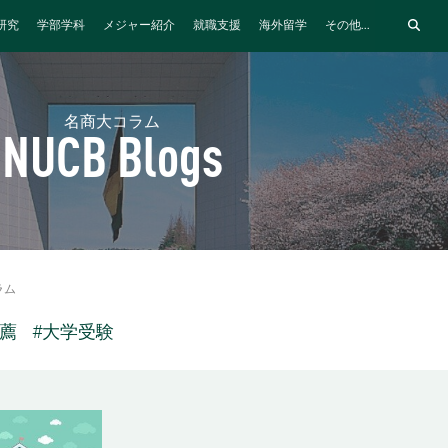
研究
学部学科
メジャー紹介
就職支援
海外留学
その他...
名商大コラム
NUCB Blogs
ラム
推薦
#大学受験