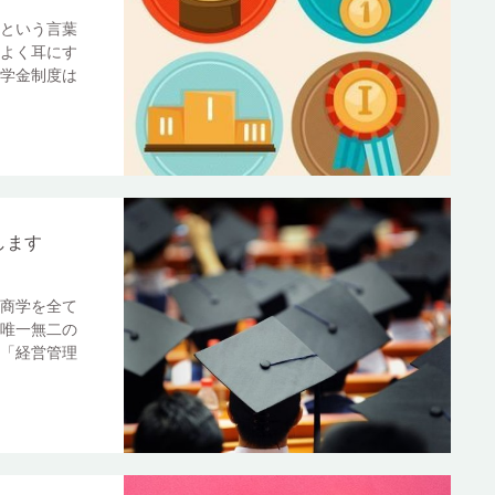
という言葉
よく耳にす
学金制度は
します
商学を全て
唯一無二の
「経営管理