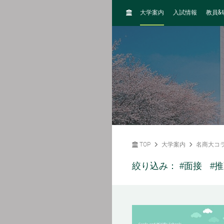
H
&
大学案内
入試情報
教員
O
M
E
TOP
大学案内
名商大コ
絞り込み：
#面接
#