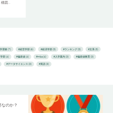
図...
学受験 (7)
#経営学部 (6)
#経済学部 (5)
#ランキング (5)
#文系 (5)
学部 (4)
#偏差値 (4)
#mba (4)
#入学案内 (3)
#偏差値教育 (3)
#データサイエンス (3)
#英語 (3)
要なのか？