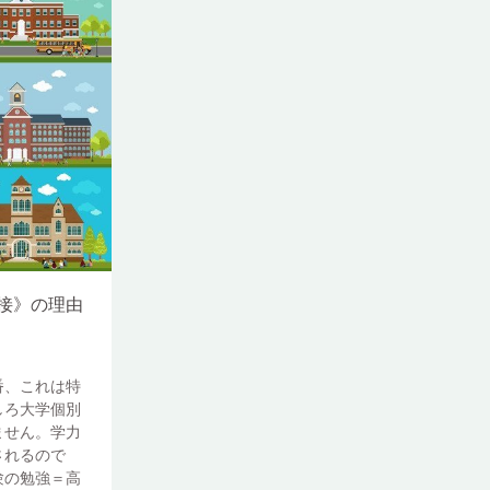
接》の理由
番、これは特
しろ大学個別
ません。学力
されるので
験の勉強＝高