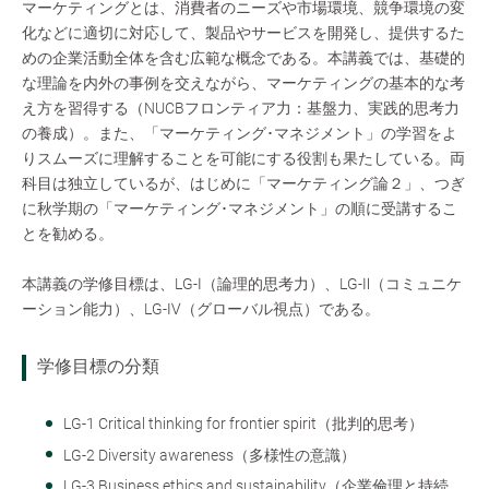
マーケティングとは、消費者のニーズや市場環境、競争環境の変
化などに適切に対応して、製品やサービスを開発し、提供するた
めの企業活動全体を含む広範な概念である。本講義では、基礎的
な理論を内外の事例を交えながら、マーケティングの基本的な考
え方を習得する（NUCBフロンティア力：基盤力、実践的思考力
の養成）。また、「マーケティング･マネジメント」の学習をよ
りスムーズに理解することを可能にする役割も果たしている。両
科目は独立しているが、はじめに「マーケティング論２」、つぎ
に秋学期の「マーケティング･マネジメント」の順に受講するこ
とを勧める。
本講義の学修目標は、LG-Ⅰ（論理的思考力）、LG-Ⅱ（コミュニケ
ーション能力）、LG-Ⅳ（グローバル視点）である。
学修目標の分類
LG-1 Critical thinking for frontier spirit（批判的思考）
LG-2 Diversity awareness（多様性の意識）
LG-3 Business ethics and sustainability（企業倫理と持続