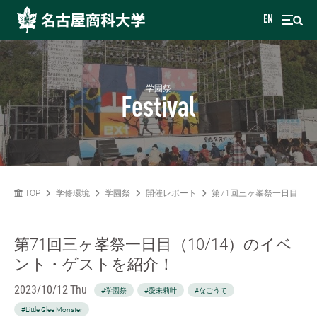
EN
学園祭
Festival
TOP
学修環境
学園祭
開催レポート
第71回三ヶ峯祭一日目（1
第71回三ヶ峯祭一日目（10/14）のイベ
ント・ゲストを紹介！
2023/10/12 Thu
#学園祭
#愛未莉叶
#なごうて
#Little Glee Monster