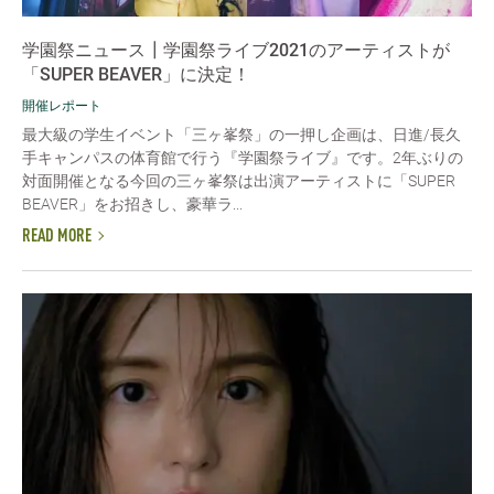
学園祭ニュース┃学園祭ライブ2021のアーティストが
「SUPER BEAVER」に決定！
開催レポート
最大級の学生イベント「三ヶ峯祭」の一押し企画は、日進/長久
手キャンパスの体育館で行う『学園祭ライブ』です。2年ぶりの
対面開催となる今回の三ヶ峯祭は出演アーティストに「SUPER
BEAVER」をお招きし、豪華ラ...
READ MORE