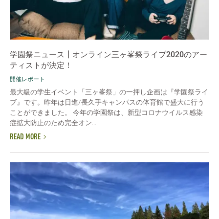
学園祭ニュース┃オンライン三ヶ峯祭ライブ2020のアー
ティストが決定！
開催レポート
最大級の学生イベント「三ヶ峯祭」の一押し企画は『学園祭ライ
ブ』です。昨年は日進/長久手キャンパスの体育館で盛大に行う
ことができました。 今年の学園祭は、新型コロナウイルス感染
症拡大防止のため完全オン...
READ MORE