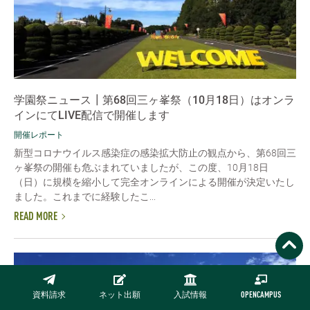
学園祭ニュース┃第68回三ヶ峯祭（10月18日）はオンラ
インにてLIVE配信で開催します
開催レポート
新型コロナウイルス感染症の感染拡大防止の観点から、第68回三
ヶ峯祭の開催も危ぶまれていましたが、この度、10月18日
（日）に規模を縮小して完全オンラインによる開催が決定いたし
ました。これまでに経験したこ...
READ MORE
資料請求
ネット出願
入試情報
OPENCAMPUS