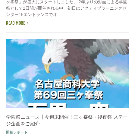
ヶ峯祭」が盛大にスタートしました。 2年ぶりの対面による学園
祭として2日間が開催される中、初日はアクティブラーニングセ
ンター1Fエントランスでオ...
READ MORE
学園祭ニュース┃今週末開催！三ヶ峯祭・後夜祭 ステー
ジ企画をご紹介
開催レポート