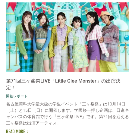
第71回三ヶ峯祭LIVE「Little Glee Monster」の出演決
定！
開催レポート
名古屋商科大学最大級の学生イベント「三ヶ峯祭」は10月14日
（土）と15日（日）に開催します。学園祭一押し企画は、日進キ
ャンパスの体育館で行う『三ヶ峯祭LIVE』です。第71回を迎える
三ヶ峯祭は出演アーティス...
READ MORE