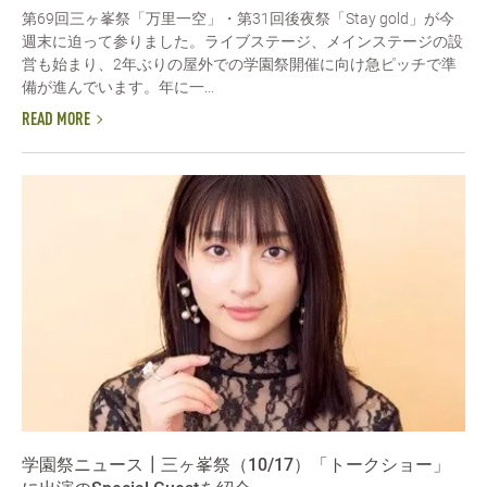
第69回三ヶ峯祭「万里一空」・第31回後夜祭「Stay gold」が今
週末に迫って参りました。ライブステージ、メインステージの設
営も始まり、2年ぶりの屋外での学園祭開催に向け急ピッチで準
備が進んでいます。年に一...
READ MORE
学園祭ニュース┃三ヶ峯祭（10/17）「トークショー」