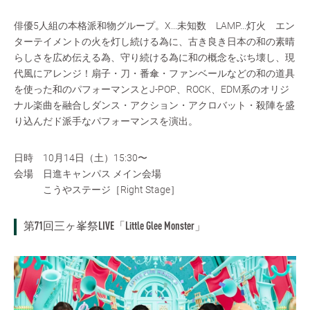
俳優5人組の本格派和物グループ。X...未知数 LAMP...灯火 エン
ターテイメントの火を灯し続ける為に、古き良き日本の和の素晴
らしさを広め伝える為、守り続ける為に和の概念をぶち壊し、現
代風にアレンジ！扇子・刀・番傘・ファンベールなどの和の道具
を使った和のパフォーマンスとJ-POP、ROCK、EDM系のオリジ
ナル楽曲を融合しダンス・アクション・アクロバット・殺陣を盛
り込んだド派手なパフォーマンスを演出。
日時 10月14日（土）15:30〜
会場 日進キャンパス メイン会場
こうやステージ［Right Stage］
第71回三ヶ峯祭LIVE「Little Glee Monster」