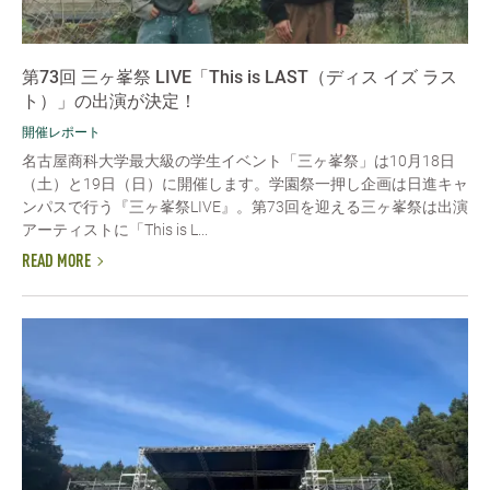
第73回 三ヶ峯祭 LIVE「This is LAST（ディス イズ ラス
ト）」の出演が決定！
開催レポート
名古屋商科大学最大級の学生イベント「三ヶ峯祭」は10月18日
（土）と19日（日）に開催します。学園祭一押し企画は日進キャ
ンパスで行う『三ヶ峯祭LIVE』。第73回を迎える三ヶ峯祭は出演
アーティストに「This is L...
READ MORE