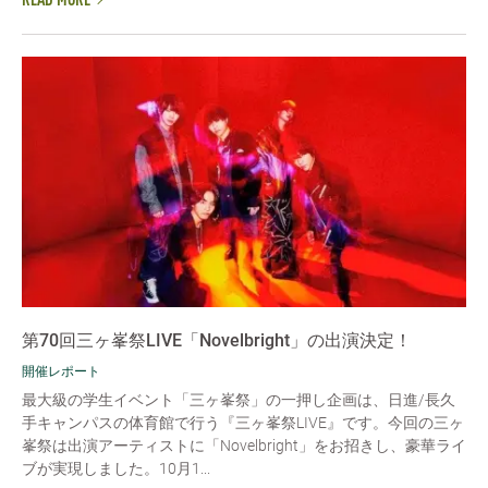
READ MORE
第70回三ヶ峯祭LIVE「Novelbright」の出演決定！
開催レポート
最大級の学生イベント「三ヶ峯祭」の一押し企画は、日進/長久
手キャンパスの体育館で行う『三ヶ峯祭LIVE』です。今回の三ヶ
峯祭は出演アーティストに「Novelbright」をお招きし、豪華ライ
ブが実現しました。10月1...