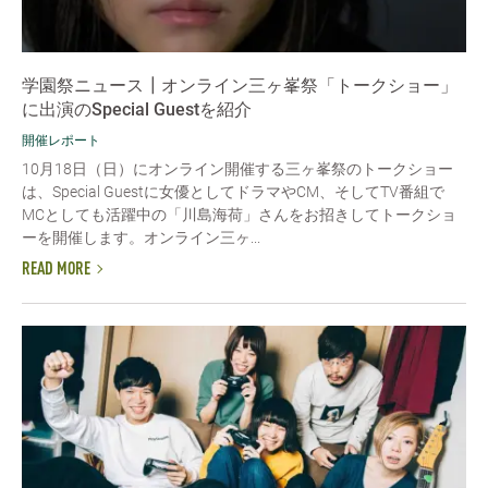
学園祭ニュース┃オンライン三ヶ峯祭「トークショー」
に出演のSpecial Guestを紹介
開催レポート
10月18日（日）にオンライン開催する三ヶ峯祭のトークショー
は、Special Guestに女優としてドラマやCM、そしてTV番組で
MCとしても活躍中の「川島海荷」さんをお招きしてトークショ
ーを開催します。オンライン三ヶ...
READ MORE