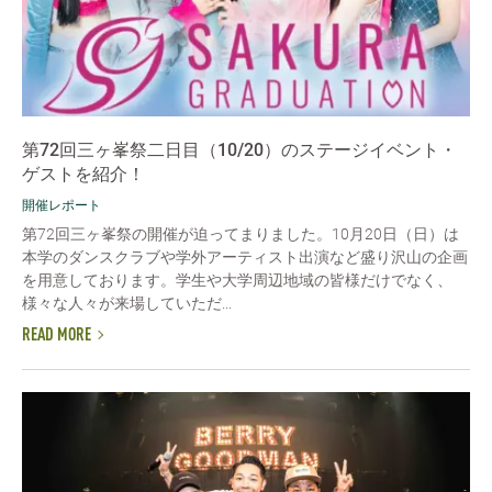
第72回三ヶ峯祭二日目（10/20）のステージイベント・
ゲストを紹介！
開催レポート
第72回三ヶ峯祭の開催が迫ってまりました。10月20日（日）は
本学のダンスクラブや学外アーティスト出演など盛り沢山の企画
を用意しております。学生や大学周辺地域の皆様だけでなく、
様々な人々が来場していただ...
READ MORE