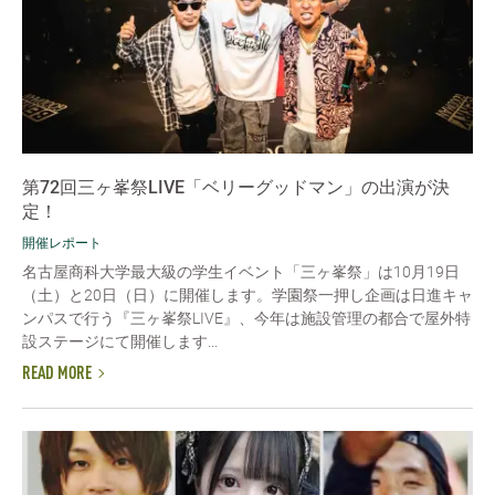
第72回三ヶ峯祭LIVE「ベリーグッドマン」の出演が決
定！
開催レポート
名古屋商科大学最大級の学生イベント「三ヶ峯祭」は10月19日
（土）と20日（日）に開催します。学園祭一押し企画は日進キャ
ンパスで行う『三ヶ峯祭LIVE』、今年は施設管理の都合で屋外特
設ステージにて開催します...
READ MORE