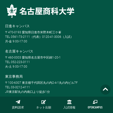
日進キャンパス
〒470-0193 愛知県日進市米野木町三ケ峯
TEL 0561-73-2111（代表）0120-41-3006（入試）
月-金 9:00-17:00
名古屋キャンパス
〒460-0003 愛知県名古屋市中区錦1-20-1
TEL 052-223-3111
火-土 9:00-17:00
東京事務局
〒100-6307 東京都千代田区丸の内2-4-1丸の内ビル7F
TEL 03-3212-4111
JR東京駅丸の内南口より徒歩1分
Global MBA, Weekend MBA, Full-time MBA, Part-time MBA, Evening MBA,
MBA Plus, Global BBAは栗本学園の登録商標です。
資料請求
ネット出願
入試情報
OPENCAMPUS