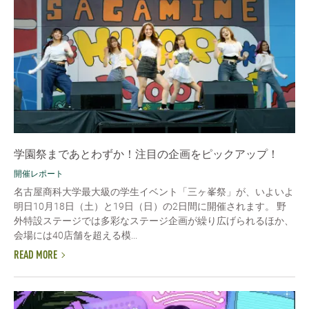
学園祭まであとわずか！注目の企画をピックアップ！
開催レポート
名古屋商科大学最大級の学生イベント「三ヶ峯祭」が、いよいよ
明日10月18日（土）と19日（日）の2日間に開催されます。 野
外特設ステージでは多彩なステージ企画が繰り広げられるほか、
会場には40店舗を超える模...
READ MORE