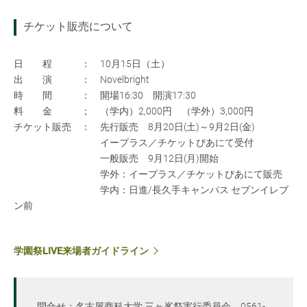
チケット販売について
日 程 ： 10月15日（土）
出 演 ： Novelbright
時 間 ： 開場16:30 開演17:30
料 金 ； （学内）2,000円 （学外）3,000円
チケット販売 ： 先行販売 8月20日(土)～9月2日(金)
イープラス／チケットぴあにて受付
一般販売 9月12日(月)開始
学外：イープラス／チケットぴあにて販売
学内：日進/長久手キャンパス セブンイレブ
ン前
学園祭LIVE来場者ガイドライン
問合せ：名古屋商科大学 三ヶ峯祭実行委員会 0561-