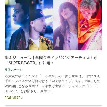
学園祭ニュース┃学園祭ライブ2021のアーティストが
「SUPER BEAVER」に決定！
開催レポート
最大級の学生イベント「三ヶ峯祭」の一押し企画は、日進/長久
手キャンパスの体育館で行う『学園祭ライブ』です。2年ぶりの
対面開催となる今回の三ヶ峯祭は出演アーティストに「SUPER
BEAVER」をお招きし、豪華ラ...
READ MORE