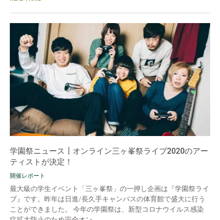
学園祭ニュース┃オンライン三ヶ峯祭ライブ2020のアー
ティストが決定！
開催レポート
最大級の学生イベント「三ヶ峯祭」の一押し企画は『学園祭ライ
ブ』です。昨年は日進/長久手キャンパスの体育館で盛大に行う
ことができました。 今年の学園祭は、新型コロナウイルス感染
症拡大防止のため完全オン...