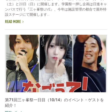
（土）と20日（日）に開催します。学園祭一押し企画は日進キャ
ンパスで行う『三ヶ峯祭LIVE』、今年は施設管理の都合で屋外特
設ステージにて開催します...
READ MORE
第71回三ヶ峯祭一日目（10/14）のイベント・ゲストを
紹介！