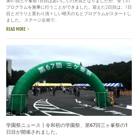
第67回三ヶ峯祭1日目はあいにくの天気となりましたが、全ての
プログラムを無事に行うことができました。迎えた2日目は、1日
目とガラリと変わり清々しい晴天のもとプログラムがスタートし
ました。 ステージ企画で...
READ MORE
学園祭ニュース┃令和初の学園祭、第67回三ヶ峯祭の1
日目が開催されました。