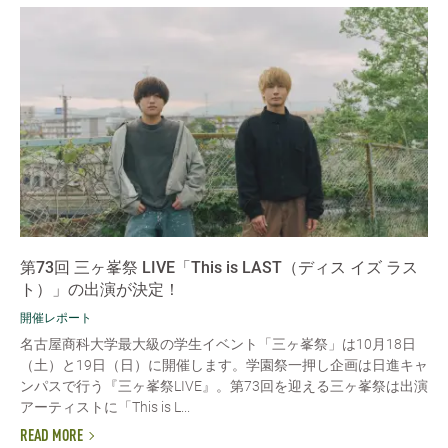
第73回 三ヶ峯祭 LIVE「This is LAST（ディス イズ ラス
ト）」の出演が決定！
開催レポート
名古屋商科大学最大級の学生イベント「三ヶ峯祭」は10月18日
（土）と19日（日）に開催します。学園祭一押し企画は日進キャ
ンパスで行う『三ヶ峯祭LIVE』。第73回を迎える三ヶ峯祭は出演
アーティストに「This is L...
READ MORE