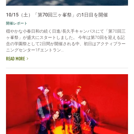
10/15（土）「第70回三ヶ峯祭」の1日目を開催
開催レポート
穏やかな小春日和の続く日進/長久手キャンパスにて「第70回三
ヶ峯祭」が盛大にスタートしました。 今年は第70回を迎える記
念の学園祭として2日間が開催される中、初日はアクティブラー
ニングセンター1Fエントラン...
READ MORE