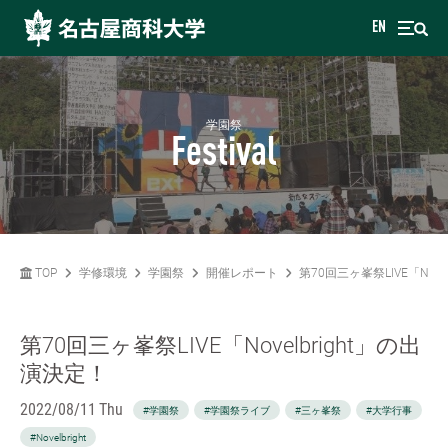
EN
学園祭
Festival
TOP
学修環境
学園祭
開催レポート
第70回三ヶ峯祭LIVE「Nove
第70回三ヶ峯祭LIVE「Novelbright」の出
演決定！
2022/08/11 Thu
#学園祭
#学園祭ライブ
#三ヶ峯祭
#大学行事
#Novelbright