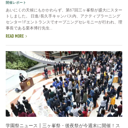
開催レポート
あいにくの天候にもかかわらず、第67回三ヶ峯祭が盛大にスター
トしました。 日進/長久手キャンパス内、アクティブラーニング
センター1Fエントランスでオープニングセレモニーが行われ、理
事長である栗本博行先生...
READ MORE
学園祭ニュース┃三ヶ峯祭・後夜祭が今週末に開催！ス