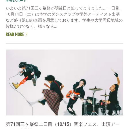
開催レポート
いよいよ第71回三ヶ峯祭が明後日と迫ってまりました。一日目、
10月14日（土）は本学のダンスクラブや学外アーティスト出演
など盛り沢山の企画を用意しております。学生や大学周辺地域の
皆様だけでなく、様々な人...
READ MORE
第71回三ヶ峯祭二日目（10/15）音楽フェス、出演アー