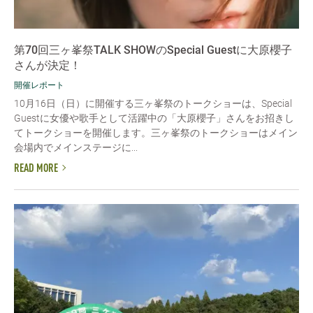
第70回三ヶ峯祭TALK SHOWのSpecial Guestに大原櫻子
さんが決定！
開催レポート
10月16日（日）に開催する三ヶ峯祭のトークショーは、Special
Guestに女優や歌手として活躍中の「大原櫻子」さんをお招きし
てトークショーを開催します。三ヶ峯祭のトークショーはメイン
会場内でメインステージに...
READ MORE