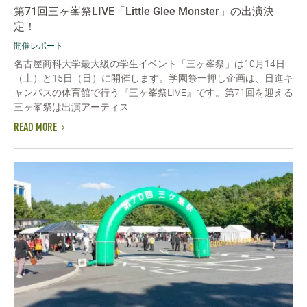
第71回三ヶ峯祭LIVE「Little Glee Monster」の出演決
定！
開催レポート
名古屋商科大学最大級の学生イベント「三ヶ峯祭」は10月14日
（土）と15日（日）に開催します。学園祭一押し企画は、日進キ
ャンパスの体育館で行う『三ヶ峯祭LIVE』です。第71回を迎える
三ヶ峯祭は出演アーティス...
READ MORE