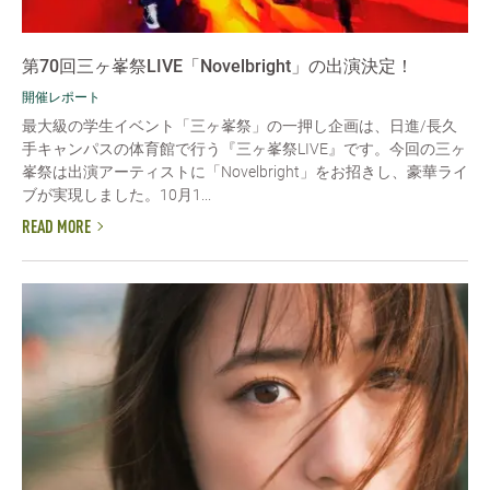
第70回三ヶ峯祭LIVE「Novelbright」の出演決定！
開催レポート
最大級の学生イベント「三ヶ峯祭」の一押し企画は、日進/長久
手キャンパスの体育館で行う『三ヶ峯祭LIVE』です。今回の三ヶ
峯祭は出演アーティストに「Novelbright」をお招きし、豪華ライ
ブが実現しました。10月1...
READ MORE