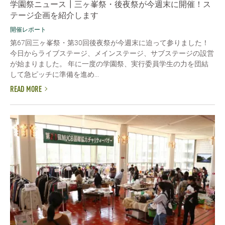
学園祭ニュース┃三ヶ峯祭・後夜祭が今週末に開催！ス
テージ企画を紹介します
開催レポート
第67回三ヶ峯祭・第30回後夜祭が今週末に迫って参りました！
今日からライブステージ、メインステージ、サブステージの設営
が始まりました。 年に一度の学園祭、実行委員学生の力を団結
して急ピッチに準備を進め...
READ MORE