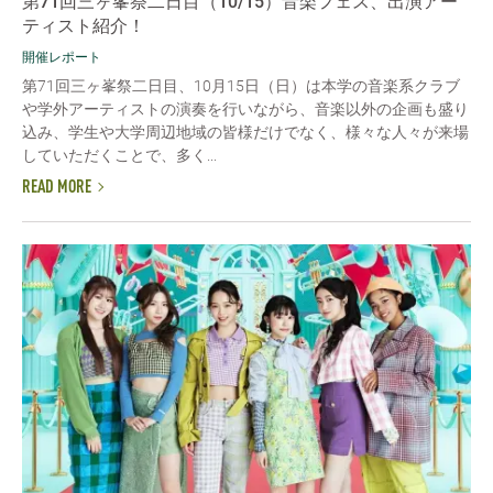
第71回三ヶ峯祭二日目（10/15）音楽フェス、出演アー
ティスト紹介！
開催レポート
第71回三ヶ峯祭二日目、10月15日（日）は本学の音楽系クラブ
や学外アーティストの演奏を行いながら、音楽以外の企画も盛り
込み、学生や大学周辺地域の皆様だけでなく、様々な人々が来場
していただくことで、多く...
READ MORE