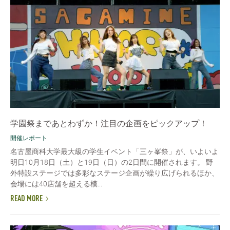
学園祭まであとわずか！注目の企画をピックアップ！
開催レポート
名古屋商科大学最大級の学生イベント「三ヶ峯祭」が、いよいよ
明日10月18日（土）と19日（日）の2日間に開催されます。 野
外特設ステージでは多彩なステージ企画が繰り広げられるほか、
会場には40店舗を超える模...
READ MORE