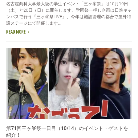
名古屋商科大学最大級の学生イベント「三ヶ峯祭」は10月19日
（土）と20日（日）に開催します。学園祭一押し企画は日進キャ
ンパスで行う『三ヶ峯祭LIVE』、今年は施設管理の都合で屋外特
設ステージにて開催します...
READ MORE
第71回三ヶ峯祭一日目（10/14）のイベント・ゲストを
紹介！