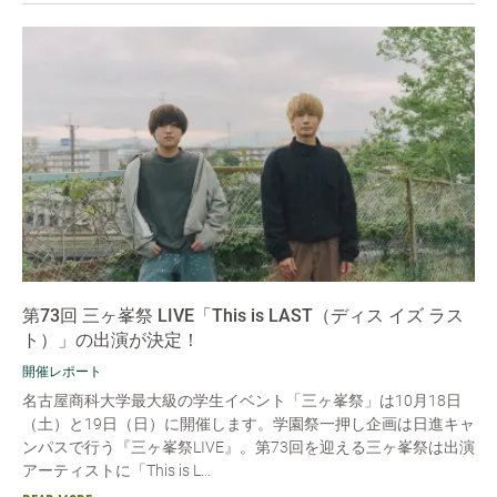
第73回 三ヶ峯祭 LIVE「This is LAST（ディス イズ ラス
ト）」の出演が決定！
開催レポート
名古屋商科大学最大級の学生イベント「三ヶ峯祭」は10月18日
（土）と19日（日）に開催します。学園祭一押し企画は日進キャ
ンパスで行う『三ヶ峯祭LIVE』。第73回を迎える三ヶ峯祭は出演
アーティストに「This is L...