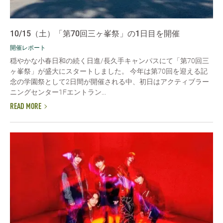
10/15（土）「第70回三ヶ峯祭」の1日目を開催
開催レポート
穏やかな小春日和の続く日進/長久手キャンパスにて「第70回三
ヶ峯祭」が盛大にスタートしました。 今年は第70回を迎える記
念の学園祭として2日間が開催される中、初日はアクティブラー
ニングセンター1Fエントラン...
READ MORE