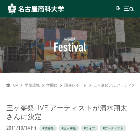
EN
学園祭
Festival
TOP
学修環境
学園祭
開催レポート
三ヶ峯祭LIVE アーティス
三ヶ峯祭LIVE アーティストが清水翔太
さんに決定
2011/10/14 Fri
#学園祭
#三ヶ峯祭
#ライブ
#アーティスト