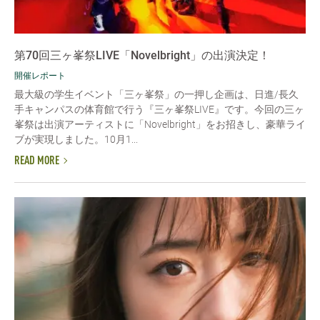
第70回三ヶ峯祭LIVE「Novelbright」の出演決定！
開催レポート
最大級の学生イベント「三ヶ峯祭」の一押し企画は、日進/長久
手キャンパスの体育館で行う『三ヶ峯祭LIVE』です。今回の三ヶ
峯祭は出演アーティストに「Novelbright」をお招きし、豪華ライ
ブが実現しました。10月1...
READ MORE