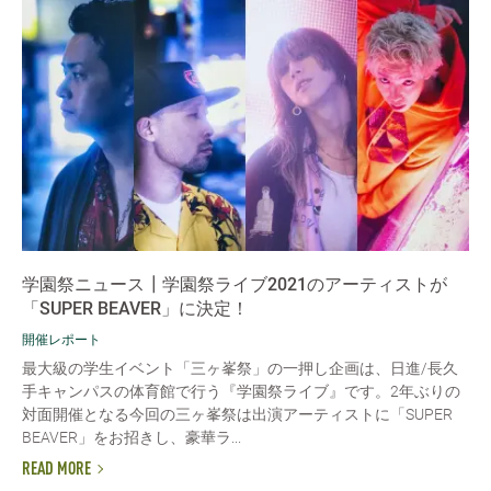
学園祭ニュース┃学園祭ライブ2021のアーティストが
「SUPER BEAVER」に決定！
開催レポート
最大級の学生イベント「三ヶ峯祭」の一押し企画は、日進/長久
手キャンパスの体育館で行う『学園祭ライブ』です。2年ぶりの
対面開催となる今回の三ヶ峯祭は出演アーティストに「SUPER
BEAVER」をお招きし、豪華ラ...
READ MORE