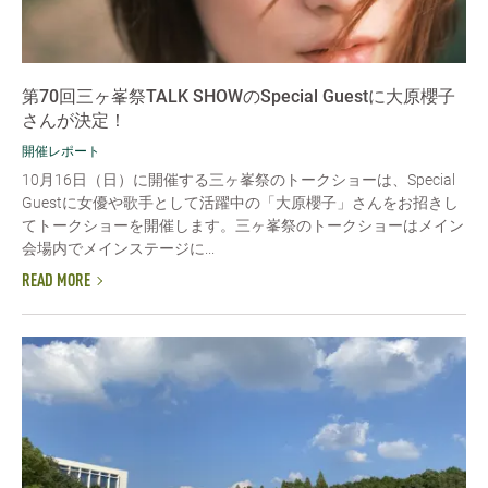
第70回三ヶ峯祭TALK SHOWのSpecial Guestに大原櫻子
さんが決定！
開催レポート
10月16日（日）に開催する三ヶ峯祭のトークショーは、Special
Guestに女優や歌手として活躍中の「大原櫻子」さんをお招きし
てトークショーを開催します。三ヶ峯祭のトークショーはメイン
会場内でメインステージに...
READ MORE