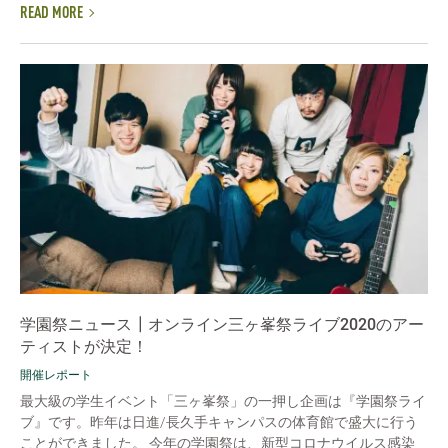
READ MORE
学園祭ニュース┃オンライン三ヶ峯祭ライブ2020のアー
ティストが決定！
開催レポート
最大級の学生イベント「三ヶ峯祭」の一押し企画は『学園祭ライ
ブ』です。昨年は日進/長久手キャンパスの体育館で盛大に行う
ことができました。 今年の学園祭は、新型コロナウイルス感染