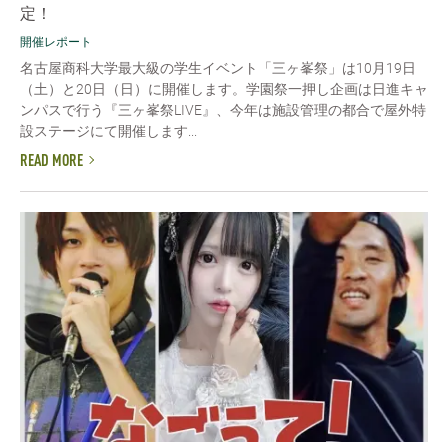
定！
開催レポート
名古屋商科大学最大級の学生イベント「三ヶ峯祭」は10月19日
（土）と20日（日）に開催します。学園祭一押し企画は日進キャ
ンパスで行う『三ヶ峯祭LIVE』、今年は施設管理の都合で屋外特
設ステージにて開催します...
READ MORE