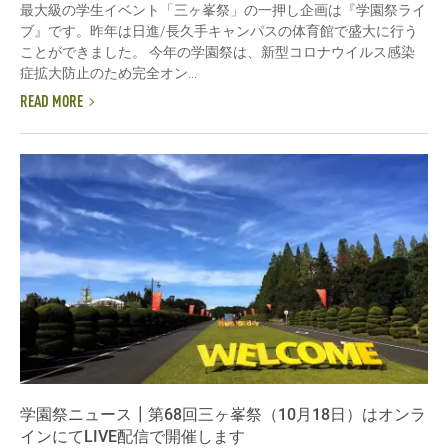
最大級の学生イベント「三ヶ峯祭」の一押し企画は『学園祭ライ
ブ』です。昨年は日進/長久手キャンパスの体育館で盛大に行う
ことができました。 今年の学園祭は、新型コロナウイルス感染
症拡大防止のため完全オン...
READ MORE
学園祭ニュース┃第68回三ヶ峯祭（10月18日）はオンラ
インにてLIVE配信で開催します