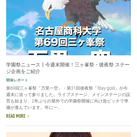
学園祭ニュース┃今週末開催！三ヶ峯祭・後夜祭 ステー
ジ企画をご紹介
開催レポート
第69回三ヶ峯祭「万里一空」・第31回後夜祭「Stay gold」が今
週末に迫って参りました。ライブステージ、メインステージの設
営も始まり、2年ぶりの屋外での学園祭開催に向け急ピッチで準
備が進んでいます。年に一...
READ MORE