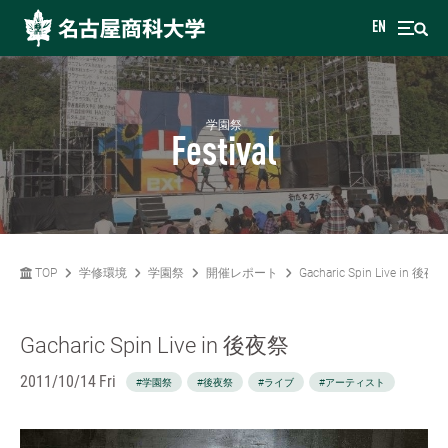
EN
学園祭
Festival
TOP
学修環境
学園祭
開催レポート
Gacharic Spin Live in 後夜祭
Gacharic Spin Live in 後夜祭
2011/10/14 Fri
#学園祭
#後夜祭
#ライブ
#アーティスト