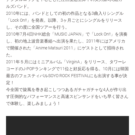
ルズバンド。
2010年には、バンドとしての初の作品となる3曲入りシングル
「Lock On!!」を発表。以降、3ヶ月ごとにシングルをリリース
し、その度に全国ツアーを行う。
2010年7月4日NHK総合「MUSIC JAPAN」で「Lock On!!」を演奏
し、初の地上波音楽番組へ出演を果たし、2011年にはアメリカ
で開催された「Anime Matsuri 2011」にゲストとして招待され
た。
2011年５月にはミニアルバム「VirginA」をリリース、タワーレ
コードのJ-POPランキングで11位と好反応を得る。10月には韓国
最古のフェスティバルSOYO ROCK FESTIVALにも出演する事が決
定！
今全国で旋風を巻き起こしつつあるガチャガチャな4人が作り出
す圧倒的なパフォーマンスと高速スピンサンドをいち早く皆さん
で体験し、楽しみましょう！