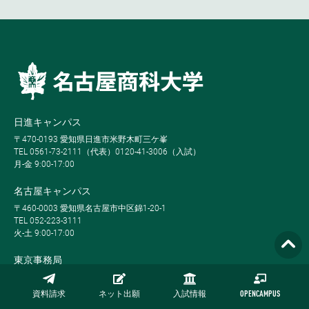
日進キャンパス
〒470-0193 愛知県日進市米野木町三ケ峯
TEL 0561-73-2111（代表）0120-41-3006（入試）
月-金 9:00-17:00
名古屋キャンパス
〒460-0003 愛知県名古屋市中区錦1-20-1
TEL 052-223-3111
火-土 9:00-17:00
東京事務局
〒100-6307 東京都千代田区丸の内2-4-1丸の内ビル7F
TEL 03-3212-4111
資料請求
ネット出願
入試情報
OPENCAMPUS
JR東京駅丸の内南口より徒歩1分