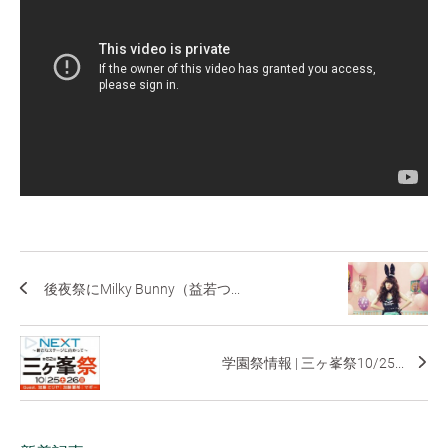
後夜祭にMilky Bunny（益若つ...
学園祭情報 | 三ヶ峯祭10/25...