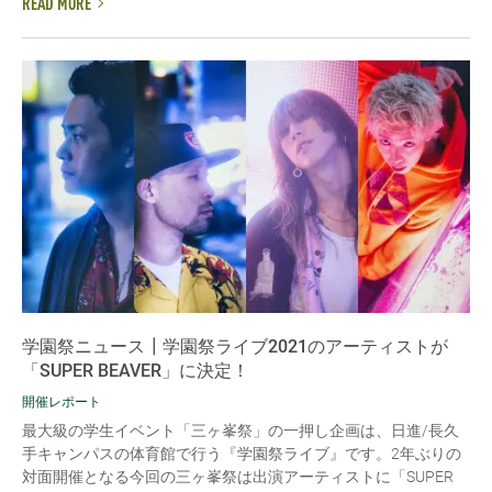
READ MORE
学園祭ニュース┃学園祭ライブ2021のアーティストが
「SUPER BEAVER」に決定！
開催レポート
最大級の学生イベント「三ヶ峯祭」の一押し企画は、日進/長久
手キャンパスの体育館で行う『学園祭ライブ』です。2年ぶりの
対面開催となる今回の三ヶ峯祭は出演アーティストに「SUPER