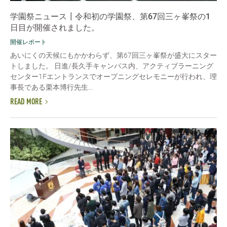
学園祭ニュース┃令和初の学園祭、第67回三ヶ峯祭の1
日目が開催されました。
開催レポート
あいにくの天候にもかかわらず、第67回三ヶ峯祭が盛大にスター
トしました。 日進/長久手キャンパス内、アクティブラーニング
センター1Fエントランスでオープニングセレモニーが行われ、理
事長である栗本博行先生...
READ MORE