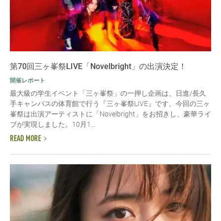
第70回三ヶ峯祭LIVE「Novelbright」の出演決定！
開催レポート
最大級の学生イベント「三ヶ峯祭」の一押し企画は、日進/長久
手キャンパスの体育館で行う『三ヶ峯祭LIVE』です。今回の三ヶ
峯祭は出演アーティストに「Novelbright」をお招きし、豪華ライ
ブが実現しました。10月1...
READ MORE