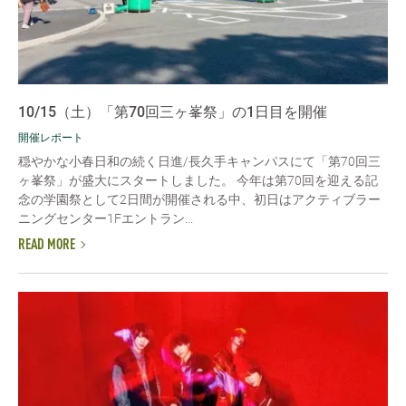
10/15（土）「第70回三ヶ峯祭」の1日目を開催
開催レポート
穏やかな小春日和の続く日進/長久手キャンパスにて「第70回三
ヶ峯祭」が盛大にスタートしました。 今年は第70回を迎える記
念の学園祭として2日間が開催される中、初日はアクティブラー
ニングセンター1Fエントラン...
READ MORE