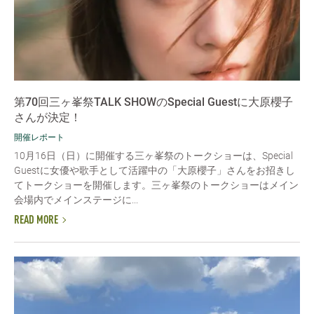
第70回三ヶ峯祭TALK SHOWのSpecial Guestに大原櫻子
さんが決定！
開催レポート
10月16日（日）に開催する三ヶ峯祭のトークショーは、Special
Guestに女優や歌手として活躍中の「大原櫻子」さんをお招きし
てトークショーを開催します。三ヶ峯祭のトークショーはメイン
会場内でメインステージに...
READ MORE