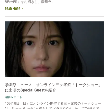
BEAVER」をお招きし、豪華ラ...
READ MORE
学園祭ニュース┃オンライン三ヶ峯祭「トークショー」
に出演のSpecial Guestを紹介
開催レポート
10月18日（日）にオンライン開催する三ヶ峯祭のトークショー
は、Special Guestに女優としてドラマやCM、そしてTV番組で