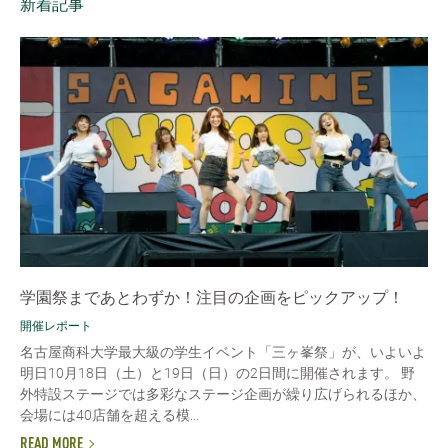
新着記事
学園祭まであとわずか！注目の企画をピックアップ！
開催レポート
名古屋商科大学最大級の学生イベント「三ヶ峯祭」が、いよいよ
明日10月18日（土）と19日（日）の2日間に開催されます。 野
外特設ステージでは多彩なステージ企画が繰り広げられるほか、
会場には40店舗を超える模...
READ MORE