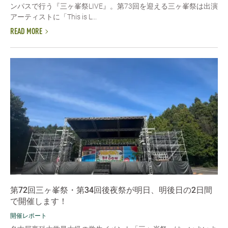
ンパスで行う『三ヶ峯祭LIVE』。第73回を迎える三ヶ峯祭は出演
アーティストに「This is L...
READ MORE
第72回三ヶ峯祭・第34回後夜祭が明日、明後日の2日間
で開催します！
開催レポート