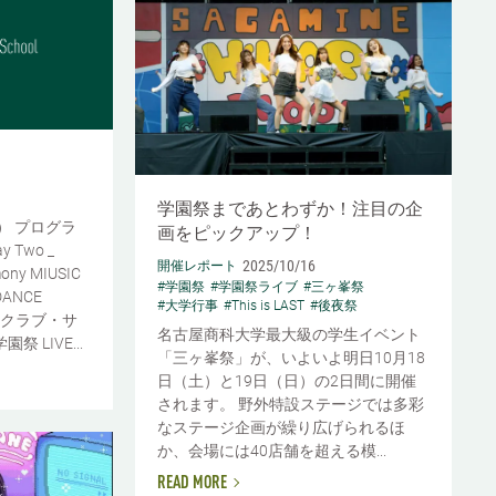
学園祭まであとわずか！注目の企
日） プログラ
画をピックアップ！
ay Two _
2025/10/16
開催レポート
mony MIUSIC
#学園祭
#学園祭ライブ
#三ヶ峯祭
ANCE
#大学行事
#This is LAST
#後夜祭
ト クラブ・サ
名古屋商科大学最大級の学生イベント
 LIVE...
「三ヶ峯祭」が、いよいよ明日10月18
日（土）と19日（日）の2日間に開催
されます。 野外特設ステージでは多彩
なステージ企画が繰り広げられるほ
か、会場には40店舗を超える模...
READ MORE