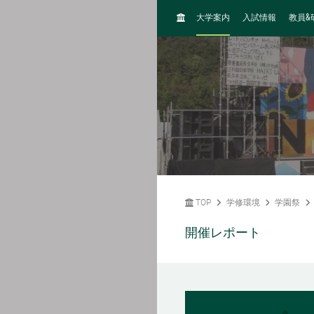
H
&
大学案内
入試情報
教員
O
M
E
TOP
学修環境
学園祭
開催レポート