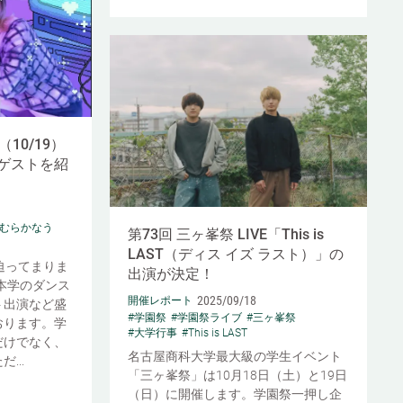
10/19）
ゲストを紹
つむらかなう
第73回 三ヶ峯祭 LIVE「This is
LAST（ディス イズ ラスト）」の
迫ってまりま
出演が決定！
は本学のダンス
2025/09/18
開催レポート
ト出演など盛
#学園祭
#学園祭ライブ
#三ヶ峯祭
おります。学
#大学行事
#This is LAST
だけでなく、
名古屋商科大学最大級の学生イベント
...
「三ヶ峯祭」は10月18日（土）と19日
（日）に開催します。学園祭一押し企