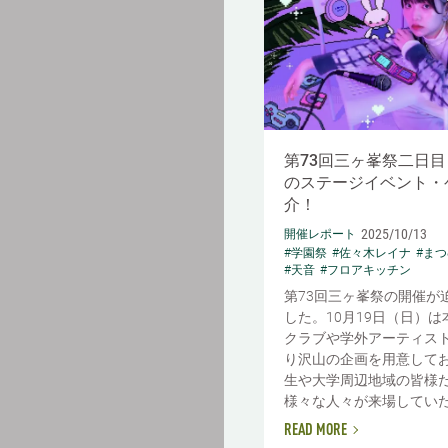
第73回三ヶ峯祭二日目（
のステージイベント・
介！
2025/10/13
開催レポート
#学園祭
#佐々木レイナ
#ま
#天音
#フロアキッチン
第73回三ヶ峯祭の開催が
した。10月19日（日）
クラブや学外アーティス
り沢山の企画を用意して
生や大学周辺地域の皆様
様々な人々が来場していただ
READ MORE