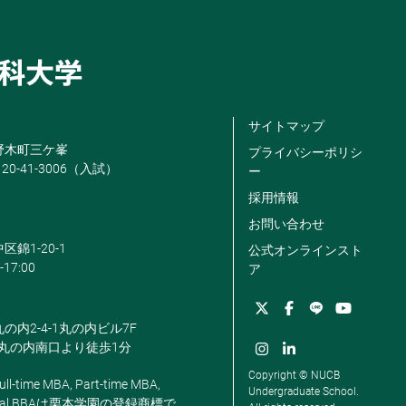
サイトマップ
米野木町三ケ峯
プライバシーポリシ
120-41-3006（入試）
ー
採用情報
お問い合わせ
区錦1-20-1
公式オンラインスト
-17:00
ア
丸の内2-4-1丸の内ビル7F
駅丸の内南口より徒歩1分
Copyright © NUCB
ll-time MBA, Part-time MBA,
Undergraduate School.
, Global BBAは栗本学園の登録商標で