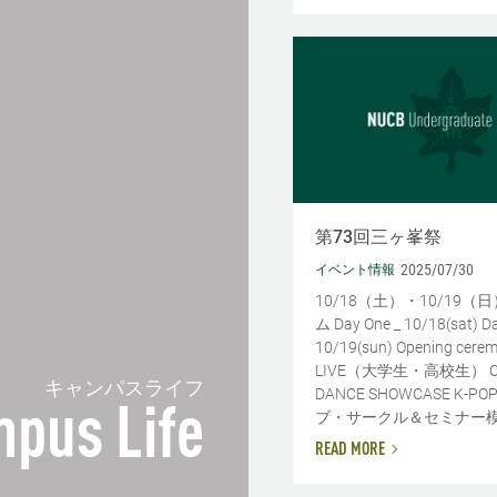
第73回三ヶ峯祭
2025/07/30
イベント情報
10/18（土）・10/19（
ム Day One _ 10/18(sat) D
10/19(sun) Opening cere
LIVE（大学生・高校生） Che
キャンパスライフ
DANCE SHOWCASE K-PO
pus Life
ブ・サークル＆セミナー模擬店
READ MORE