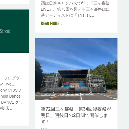
画は日進キャンパスで行う『三ヶ峯祭
LIVE』。第73回を迎える三ヶ峯祭は出
演アーティストに「This is L...
READ MORE
日） プログラ
ay Two _
mony MIUSIC
er Dance
P DANCE クラ
 ...
第72回三ヶ峯祭・第34回後夜祭が
明日、明後日の2日間で開催しま
す！