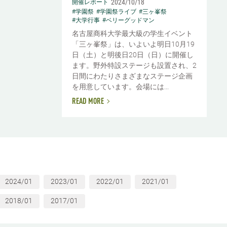
2024/10/18
開催レポート
#学園祭
#学園祭ライブ
#三ヶ峯祭
#大学行事
#ベリーグッドマン
名古屋商科大学最大級の学生イベント
「三ヶ峯祭」は、いよいよ明日10月19
日（土）と明後日20日（日）に開催し
ます。野外特設ステージも設置され、2
日間にわたりさまざまなステージ企画
を用意しています。会場には...
READ MORE
2024/01
2023/01
2022/01
2021/01
2018/01
2017/01