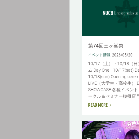
第74回三ヶ峯祭
2026/05/20
イベント情報
10/17（土）・10/18（
ム Day One _ 10/17(sat) D
10/18(sun) Opening cere
LIVE（大学生・高校生） D
SHOWCASE 各種イベン
ークル＆セミナー模擬店 学園祭
READ MORE