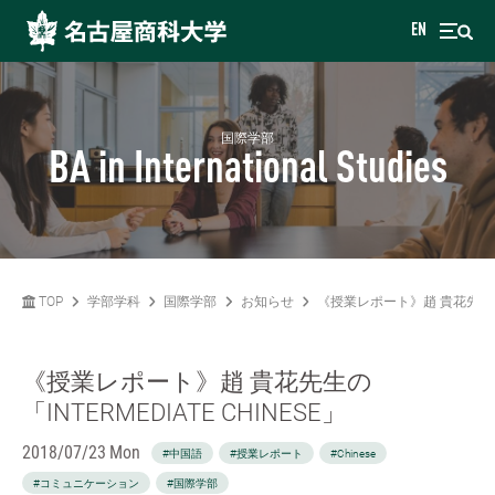
EN
国際学部
BA in International Studies
TOP
学部学科
国際学部
お知らせ
《授業レポート》趙 貴花先生の「IN
《授業レポート》趙 貴花先生の
「INTERMEDIATE CHINESE」
2018/07/23 Mon
#中国語
#授業レポート
#Chinese
#コミュニケーション
#国際学部