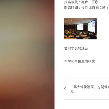
担当教員：亀倉 正彦
開講時間：後期 水曜日 2限（
愛知学長懇話会
本学の単位互換制度
「高大連携講座」を開催
ま...