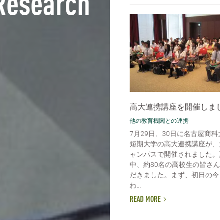
Research
高大連携講座を開催しま
他の教育機関との連携
7月29日、30日に名古屋商
短期大学の高大連携講座が、
ャンパスで開催されました。
中、約80名の高校生の皆さ
だきました。まず、初日の今
わ...
READ MORE