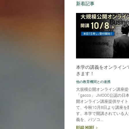
新着記事
本学の講義をオンライン
きます！
他の教育機関との連携
大規模公開オンライン講座提
「gacco」 JMOOC公認の
開オンライン講座提供サイト「
て、今秋10月8日より講座を
す。本学で開講されている人
義を、パソコ...
READ MORE