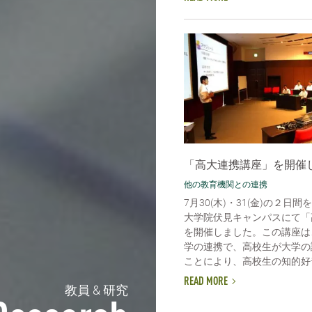
「高大連携講座」を開催
他の教育機関との連携
7月30(木)・31(金)の２日
大学院伏見キャンパスにて「
を開催しました。この講座は
学の連携で、高校生が大学の
ことにより、高校生の知的好奇
READ MORE
教員 & 研究