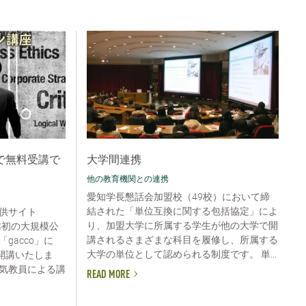
で無料受講で
大学間連携
他の教育機関との連携
愛知学長懇話会加盟校（49校）において締
結された「単位互換に関する包括協定」によ
供サイト
り、加盟大学に所属する学生が他の大学で開
日本初の大規模公
講されるさまざまな科目を履修し、所属する
gacco」に
大学の単位として認められる制度です。 単...
開講いたしま
気教員による講
READ MORE