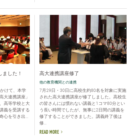
しました！
高大連携講座修了
他の教育機関との連携
間をかけて、本学
7月29日・30日に高校生約80名を対象に実施
高大連携講座」
された高大連携講座が修了しました。高校生
、高等学校と大
の皆さんには慣れない講義と1コマ80分とい
講義を受講する
う長い時間でしたが、無事に2日間の講義を
心を引き出...
修了することができました。講義終了後は
修...
READ MORE