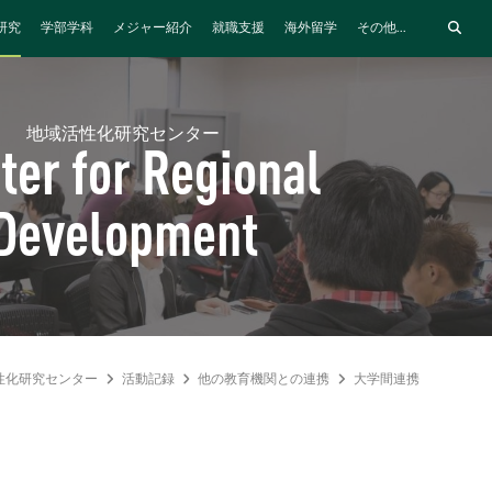
研究
学部学科
メジャー紹介
就職支援
海外留学
その他...
地域活性化研究センター
ter for Regional
Development
性化研究センター
活動記録
他の教育機関との連携
大学間連携