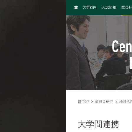
H
&
大学案内
入試情報
教員
O
M
E
Cen
TOP
教員 & 研究
地域活
大学間連携