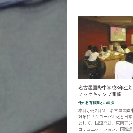
名古屋国際中学校3年生
ミックキャンプ開催
他の教育機関との連携
本日から2日間、名古屋国際
対象に「グローバル化と日本
として、国連問題、東南アジ
コミュ二ケーション、国際語