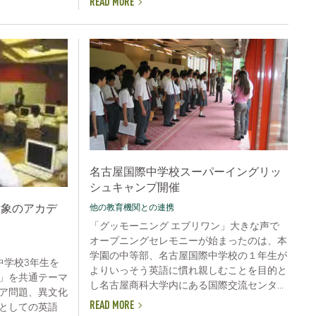
READ MORE
名古屋国際中学校スーパーイングリッ
シュキャンプ開催
対象のアカデ
他の教育機関との連携
「グッモーニング エブリワン」大きな声で
オープニングセレモニーが始まったのは、本
学園の中等部、名古屋国際中学校の１年生が
中学校3年生を
よりいっそう英語に慣れ親しむことを目的と
」を共通テーマ
し名古屋商科大学内にある国際交流センタ...
ア問題、異文化
READ MORE
としての英語