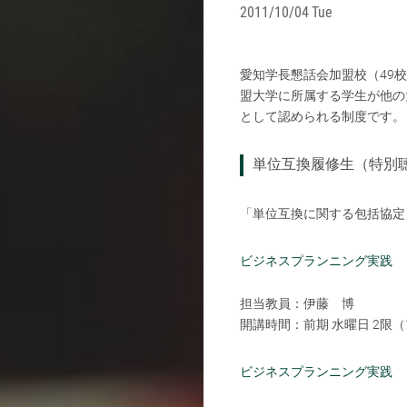
2011/10/04 Tue
愛知学長懇話会加盟校（49
盟大学に所属する学生が他の
として認められる制度です。
単位互換履修生（特別
「単位互換に関する包括協定
ビジネスプランニング実践
担当教員：伊藤 博
開講時間：前期 水曜日 2限（
ビジネスプランニング実践