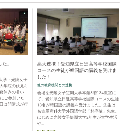
した。
高大連携！愛知県立日進高等学校国際
コースの生徒が韓国語の講義を受けま
した！
科大学・光陵女子
他の教育機関との連携
大学院の伏見キ
夏休みの暑い
会場を光陵女子短期大学本館3階134教室に
んにご参加いた
て、愛知県立日進高等学校国際コースの生徒
日は開講式が行
13名が韓国語の講義を受けました。先生は
名古屋商科大学外国語学部「朴序敬」先生。
はじめに光陵女子短期大学2年生が大学生活
や...