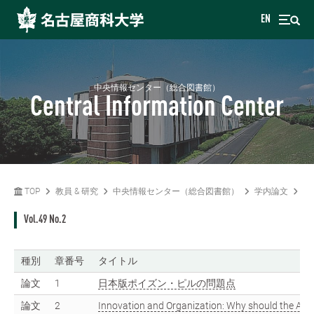
EN
中央情報センター（総合図書館）
Central Information Center
TOP
教員 & 研究
中央情報センター（総合図書館）
学内論文
名
Vol.49 No.2
種別
章番号
タイトル
論文
1
日本版ポイズン・ピルの問題点
論文
2
Innovation and Organization: Why should the Anal