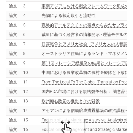
論文
3
東南アジアにおける概念フレームワーク形成の動
論文
4
先物による裁定取引と流動性
論文
5
戦略的アーキテクチャの視点からみたサプライ・
論文
6
裁量に基づく経営者の情報開示 - 理論モデルのレビ
論文
7
日露戦争とアメリカ社会 - アメリカ人の人種認識と
論文
8
オーストラリア住民によるランド・マネジメント 
論文
9
第11回マレーシア総選挙の結果とマレーシア国
論文
10
中国における農業改革前の農村医療隊と下放によ
論文
11
From The Local To The Global: Translation Proce
論文
12
国内PDA市場における規格競争分析： 誠意品ラ
論文
13
欧州極右政党の進出とその背景
論文
14
アセアンによる信頼醸成措置構築の政治課程 - 南
論文
15
Factors of Late Marriage: A survival Analysis of L
論文
16
Educational Management and Strategic Marketing: 