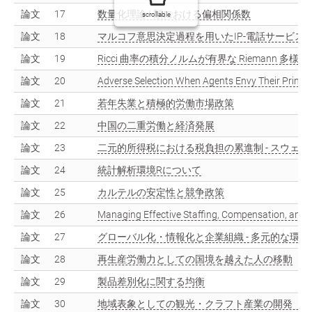
論文
17
数量化理論 I 類における偏相関係数
scrollable
論文
18
マルコフ意思決定過程を用いたIP-電話サービス
論文
19
Ricci 曲率の積分ノルムが有界な Riemann 多様
論文
20
Adverse Selection When Agents Envy Their Princip
論文
21
若年失業と積極的労働市場政策
論文
22
中国の二重労働と経済発展
論文
23
二元的所得税における税負担の累進制 - スウェー
論文
24
統計解析環境Rについて
論文
25
カルテルの安定性と競争政策
論文
26
Managing Effective Staffing, Compensation, and T
論文
27
グローバル化・情報化と企業組織 - 多元的な環境
論文
28
再生産労働力としての国境を越えた人の移動
論文
29
製品差別化に関する均衡
論文
30
地域表象としての観光・クラフト産業の開発（1） 