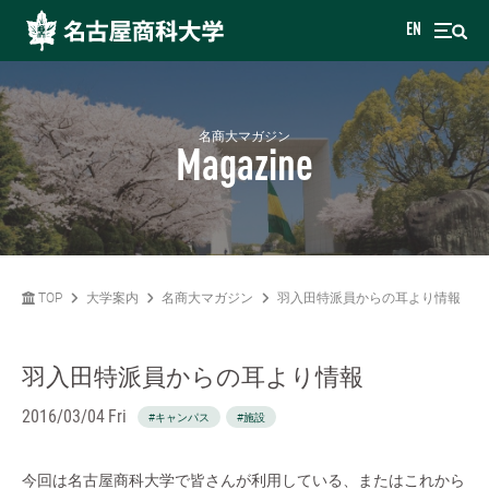
EN
名商大マガジン
Magazine
TOP
大学案内
名商大マガジン
羽入田特派員からの耳より情報
羽入田特派員からの耳より情報
2016/03/04 Fri
#キャンパス
#施設
今回は名古屋商科大学で皆さんが利用している、またはこれから