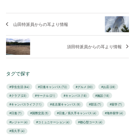
山田特派員からの耳より情報
須田特派員からの耳より情報
タグで探す
#学生生活 (84)
#日進キャンパス (72)
#グルメ (30)
#お店 (28)
#クラブ (23)
#サークル (21)
#キャンパス (18)
#施設 (18)
#キャンパスライフ (11)
#名古屋キャンパス (9)
#部活 (7)
#留学 (7)
#日進 (7)
#国際交流 (5)
#日進／長久手キャンパス (4)
#海外留学 (4)
#レジャー (4)
#コミュニケーション (4)
#都心型コース (4)
#長久手 (4)