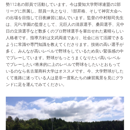
勢112名の部員で活動しています。今は愛知大学野球連盟の2部
リーグに所属し、部員一丸となり、1部昇格、そして神宮大会へ
の出場を目指して日夜練習に励んでいます。監督の中村順司先生
は、元PL学園の監督として、元巨人の清原選手、桑田選手、元中
日の立浪選手など数多くのプロ野球選手を輩出せれた素晴らしい
人格者です。指導方針は文武両道であり、社会に出て活躍できる
ように常識や専門知識を教えてくださります。技術の高い選手が
多く、みんなが高いレベルで野球をしているため良い緊張感の中
でプレーしています。野球がもっとうまくなりたい!高いレベル
でプレーしたい!将来的に上のレベルで野球をしたいとおもって
いるのなら名古屋商科大学はオススメです。今、大学野球がした
くて進路に迷っている人は是非一度私たちの練習風景を見にグラ
ンドに足を運んでみてください。