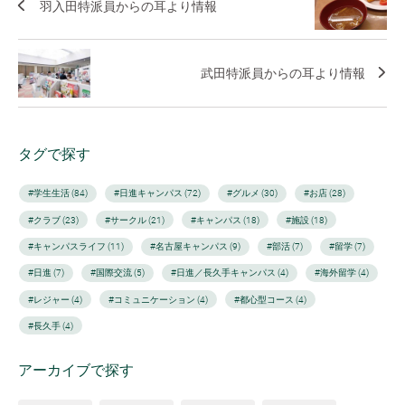
羽入田特派員からの耳より情報
武田特派員からの耳より情報
タグで探す
#学生生活 (84)
#日進キャンパス (72)
#グルメ (30)
#お店 (28)
#クラブ (23)
#サークル (21)
#キャンパス (18)
#施設 (18)
#キャンパスライフ (11)
#名古屋キャンパス (9)
#部活 (7)
#留学 (7)
#日進 (7)
#国際交流 (5)
#日進／長久手キャンパス (4)
#海外留学 (4)
#レジャー (4)
#コミュニケーション (4)
#都心型コース (4)
#長久手 (4)
アーカイブで探す