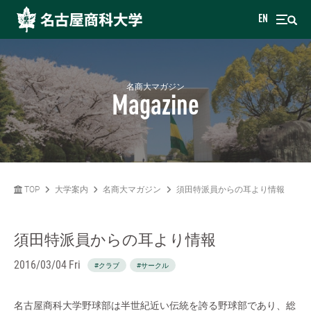
EN
名商大マガジン
Magazine
TOP
大学案内
名商大マガジン
須田特派員からの耳より情報
須田特派員からの耳より情報
2016/03/04 Fri
#クラブ
#サークル
名古屋商科大学野球部は半世紀近い伝統を誇る野球部であり、総