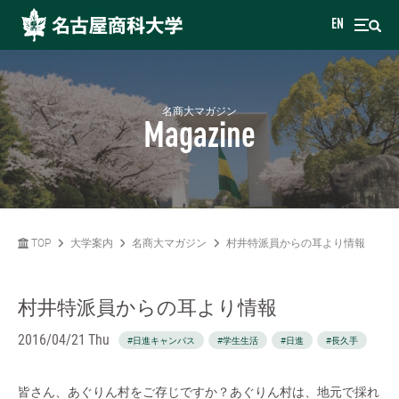
EN
名商大マガジン
Magazine
TOP
大学案内
名商大マガジン
村井特派員からの耳より情報
村井特派員からの耳より情報
2016/04/21 Thu
#日進キャンパス
#学生生活
#日進
#長久手
皆さん、あぐりん村をご存じですか？あぐりん村は、地元で採れ