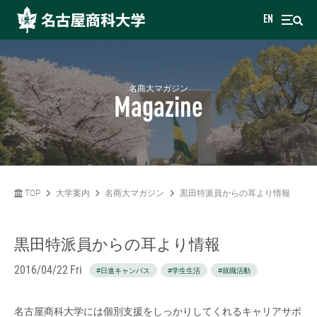
EN
名商大マガジン
Magazine
TOP
大学案内
名商大マガジン
黒田特派員からの耳より情報
黒田特派員からの耳より情報
2016/04/22 Fri
#日進キャンパス
#学生生活
#就職活動
名古屋商科大学には個別支援をしっかりしてくれるキャリアサポ