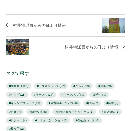
村井特派員からの耳より情報
松井特派員からの耳より情報
タグで探す
#学生生活 (84)
#日進キャンパス (72)
#グルメ (30)
#お店 (28)
#クラブ (23)
#サークル (21)
#キャンパス (18)
#施設 (18)
#キャンパスライフ (11)
#名古屋キャンパス (9)
#部活 (7)
#留学 (7)
#日進 (7)
#国際交流 (5)
#日進／長久手キャンパス (4)
#海外留学 (4)
#レジャー (4)
#コミュニケーション (4)
#都心型コース (4)
#長久手 (4)