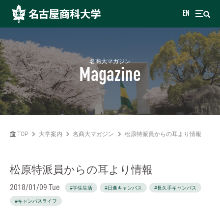
EN
名商大マガジン
Magazine
TOP
大学案内
名商大マガジン
松原特派員からの耳より情報
松原特派員からの耳より情報
2018/01/09 Tue
#学生生活
#日進キャンパス
#長久手キャンパス
#キャンパスライフ