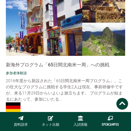
新海外プログラム「65日間北南米一周」への挑戦
参加者体験談
2016年度から新設された「65日間北南米一周プログラム」。こ
の壮大なプログラムに挑戦する学生2人は現在、事前研修中です
が、来る11月29日からいよいよ旅立ちます。 プログラムが始ま
るにあたって、参加にいたる...
READ MORE
資料請求
ネット出願
入試情報
OPENCAMPUS