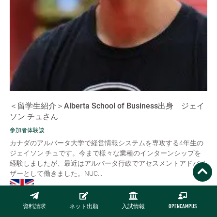
＜留学生紹介＞Alberta School of Business出身 ジェイ
ソン チュさん
参加者体験談
カナダのアルバータ大学で経営情報システムを専攻する4年生の
ジェイソン チュです。今まで様々な業種のインターンシップを
経験しましたが、最近はアルバータ行政でアセスメントアドバイ
ザーとして働きました。NUC...
READ MORE
資料請求
ネット出願
入試情報
OPENCAMPUS