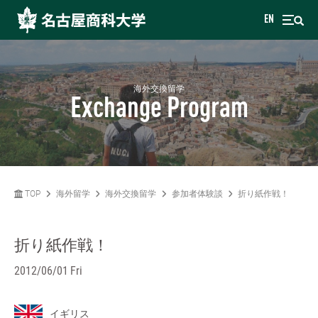
EN
海外交換留学
Exchange Program
TOP
海外留学
海外交換留学
参加者体験談
折り紙作戦！
折り紙作戦！
2012/06/01 Fri
イギリス