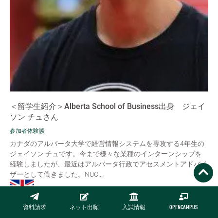
＜留学生紹介＞Alberta School of Business出身 ジェイ
ソン チュさん
参加者体験談
カナダのアルバータ大学で経営情報システムを専攻する4年生の
ジェイソン チュです。今まで様々な業種のインターンシップを
経験しましたが、最近はアルバータ行政でアセスメントアドバイ
ザーとして働きました。NUC...
READ MORE
資料請求
ネット出願
入試情報
OPENCAMPUS