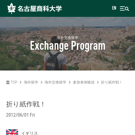
EN
海外交換留学
Exchange Program
TOP
海外留学
海外交換留学
参加者体験談
折り紙作戦！
折り紙作戦！
2012/06/01 Fri
イギリス