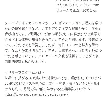
べものにならないぐらいのボ
リュームで正直大変でした。
グループディスカッションや、プレゼンテーション、歴史を学ぶ
ための博物館見学など、とてもアクティブな授業が多く、学生も
皆積極的です。3週間という短い期間でも、内容はかなり濃厚で
さまざまな体験や知識を得ることができたと思います。授業につ
いていくだけでも苦労しましたが、毎日コツコツと努力を重ね
て、なんとか乗り切ることができ、目標であった行動力も身につ
いたと感じています。クロアチアの文化も理解することができ、
国際的視野も広がりました。
＜サマープログラムとは＞
世界中に拡がる100校以上の提携校のうち、選ばれたヨーロッパ
8カ国8校ビジネスを中心に、文化・歴史・語学などを6月～8月
のうち約1ヶ月間で集中的に学修する短期留学プログラム。
https://www.nucba.ac.jp/abroad/summer/