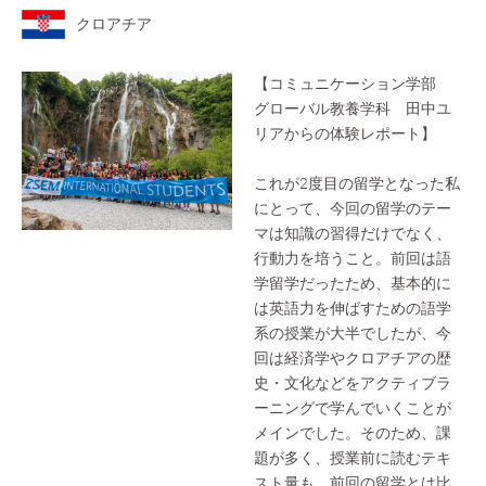
クロアチア
【コミュニケーション学部
グローバル教養学科 田中ユ
リアからの体験レポート】
これが2度目の留学となった私
にとって、今回の留学のテー
マは知識の習得だけでなく、
行動力を培うこと。前回は語
学留学だったため、基本的に
は英語力を伸ばすための語学
系の授業が大半でしたが、今
回は経済学やクロアチアの歴
史・文化などをアクティブラ
ーニングで学んでいくことが
メインでした。そのため、課
題が多く、授業前に読むテキ
スト量も、前回の留学とは比