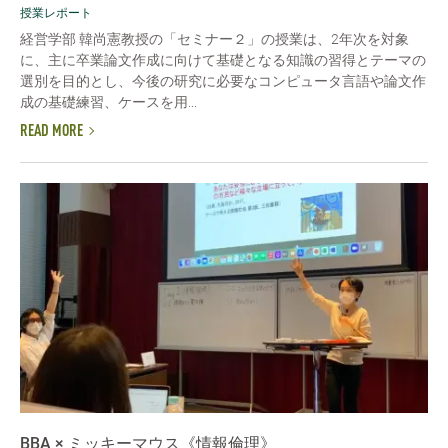
授業レポート
経営学部 韓尚憲教授の「セミナー２」の授業は、2年次を対象
に、主に卒業論文作成に向けて基礎となる知識の習得とテーマの
選別を目的とし、今後の研究に必要なコンピュータ言語や論文作
成の基礎練習、ケースを用...
READ MORE
BBA × ミッキーマウス《情報倫理》