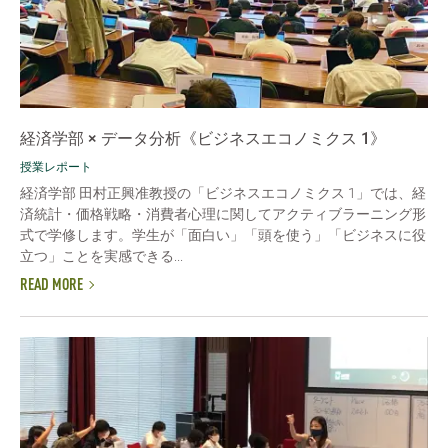
経済学部 × データ分析《ビジネスエコノミクス 1》
授業レポート
経済学部 田村正興准教授の「ビジネスエコノミクス 1」では、経
済統計・価格戦略・消費者心理に関してアクティブラーニング形
式で学修します。学生が「面白い」「頭を使う」「ビジネスに役
立つ」ことを実感できる...
READ MORE