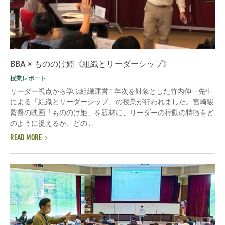
BBA × もののけ姫《組織とリーダーシップ》
授業レポート
リーダー視点から学ぶ組織運営 1年次を対象とした竹内伸一先生
による「組織とリーダーシップ」の授業が行われました。宮崎駿
監督の映画「もののけ姫」を題材に、リーダーの行動の特徴をど
のように捉えるか、どの...
READ MORE