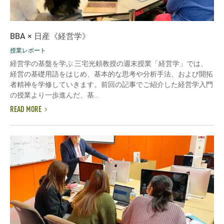
BBA × 日産《経営学》
授業レポート
経営学の基盤を学ぶ 三宅光頼教授の週末授業「経営学」では、
経営の基礎用語をはじめ、基本的な思考や分析手法、および開拓
者精神を学修していきます。前回の記事でご紹介した経営学入門
の授業より一歩進んだ、基...
READ MORE