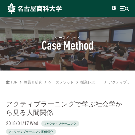
EN
ケースメソッド
Case Method
TOP
教員 & 研究
ケースメソッド
授業レポート
アクティブラー
アクティブラーニングで学ぶ社会学か
ら見る人間関係
2018/01/17 Wed
#アクティブラーニング
#アクティブラーニング事例紹介