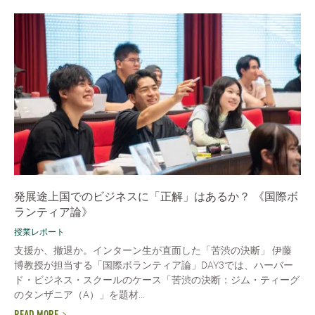
発展途上国でのビジネスに「正解」はあるか？ 《国際ボ
ランティア論》
授業レポート
支援か、撤退か。インターン生が直面した「苦渋の決断」 伊藤
博教授が担当する「国際ボランティア論」DAY3では、ハーバー
ド・ビジネス・スクールのケース「苦渋の決断：ジム・ティーグ
のタンザニア（A）」を題材...