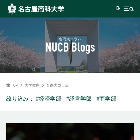
EN
名商大コラム
NUCB Blogs
TOP
大学案内
名商大コラム
絞り込み：
#経済学部
#経営学部
#商学部