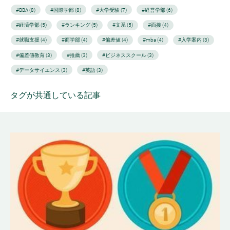
#BBA (8)
#国際学部 (8)
#大学受験 (7)
#経営学部 (6)
#経済学部 (5)
#ランキング (5)
#文系 (5)
#面接 (4)
#就職支援 (4)
#商学部 (4)
#偏差値 (4)
#mba (4)
#入学案内 (3)
#偏差値教育 (3)
#推薦 (3)
#ビジネススクール (3)
#データサイエンス (3)
#英語 (3)
タグが共通している記事