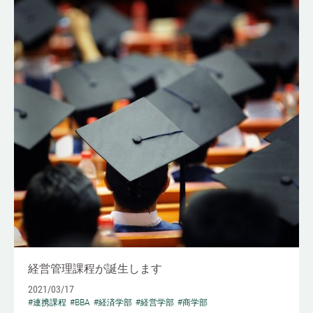
経営管理課程が誕生します
2021/03/17
#連携課程
#BBA
#経済学部
#経営学部
#商学部