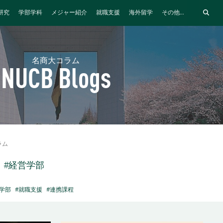
研究
学部学科
メジャー紹介
就職支援
海外留学
その他...
名商大コラム
NUCB Blogs
ラム
#経営学部
学部
#就職支援
#連携課程