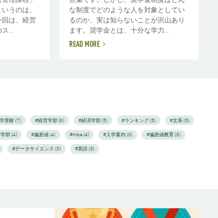
というのは、
な制度でどのような人を対象としてい
今回は、経営
るのか、実は知らないことが沢山あり
...
ます。奨学金とは、十分な学力...
READ MORE
学受験 (7)
#経営学部 (6)
#経済学部 (5)
#ランキング (5)
#文系 (5)
学部 (4)
#偏差値 (4)
#mba (4)
#入学案内 (3)
#偏差値教育 (3)
#データサイエンス (3)
#英語 (3)