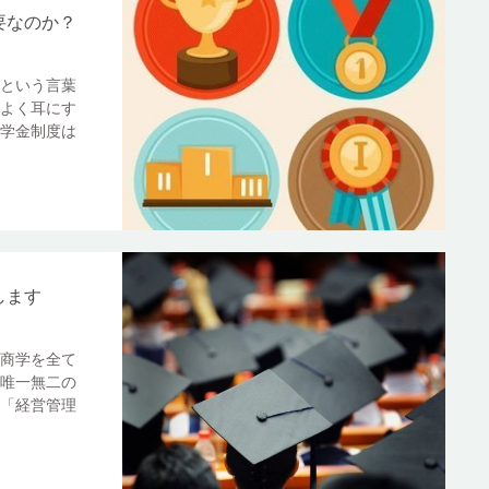
要なのか？
という言葉
よく耳にす
学金制度は
します
商学を全て
唯一無二の
「経営管理