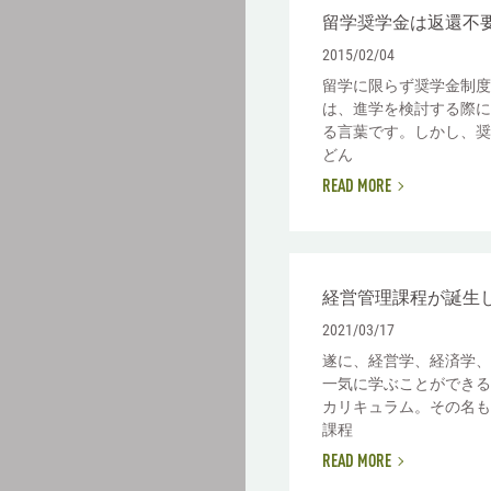
留学奨学金は返還不
2015/02/04
留学に限らず奨学金制度
は、進学を検討する際に
る言葉です。しかし、奨
どん
READ MORE
経営管理課程が誕生
2021/03/17
遂に、経営学、経済学、
一気に学ぶことができる
カリキュラム。その名も
課程
READ MORE