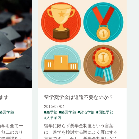
ます
留学奨学金は返還不要なのか？
2015/02/04
#経営学部
#商学部
#経営学部
#経済学部
#国際学部
#入学案内
商学を全て一
留学に限らず奨学金制度という言葉
一無二のカリ
は、進学を検討する際によく耳にする
営管理課程」
言葉です。しかし、奨学金制度はどん