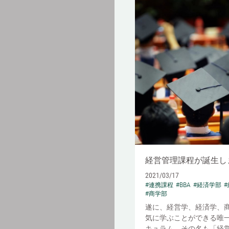
経営管理課程が誕生し
2021/03/17
#連携課程
#BBA
#経済学部
#商学部
遂に、経営学、経済学、
気に学ぶことができる唯
キュラム。その名も「経