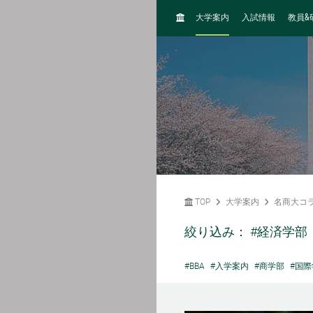
H
&
大学案内
入試情報
教員
O
M
E
TOP
大学案内
名商大コ
絞り込み：
#経済学部
#BBA
#入学案内
#商学部
#国際