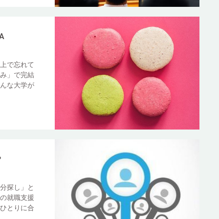
A
上で忘れて
み」で完結
んな大学が
？
分探し」と
の就職支援
ひとりに合