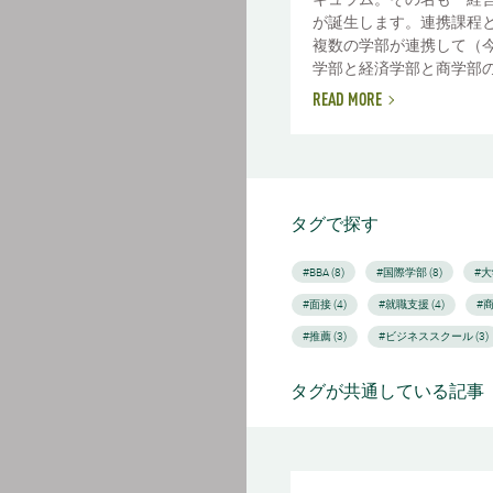
が誕生します。連携課程
複数の学部が連携して（
学部と経済学部と商学部のス
READ MORE
タグで探す
#BBA (8)
#国際学部 (8)
#大
#面接 (4)
#就職支援 (4)
#商
#推薦 (3)
#ビジネススクール (3)
タグが共通している記事