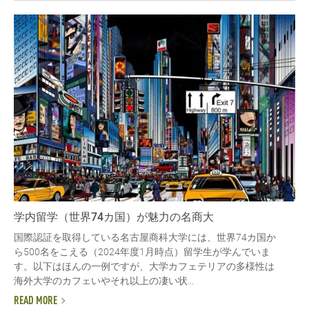
学内留学（世界74カ国）が魅力の名商大
国際認証を取得している名古屋商科大学には、世界74カ国か
ら500名をこえる（2024年度1月時点）留学生が学んでいま
す。以下はほんの一例ですが、大学カフェテリアの多様性は
海外大学のカフェいやそれ以上の凄い状...
READ MORE