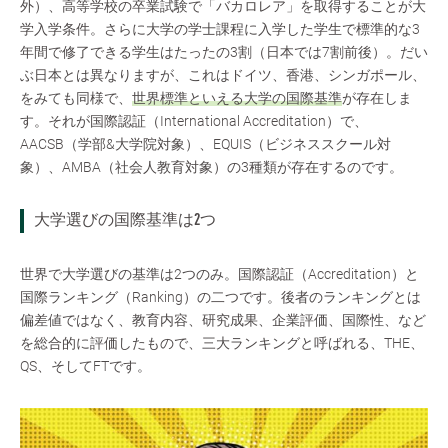
外）、高等学校の卒業試験で「バカロレア」を取得することが大
学入学条件。さらに大学の学士課程に入学した学生で標準的な3
年間で修了できる学生はたったの3割（日本では7割前後）。だい
ぶ日本とは異なりますが、これはドイツ、香港、シンガポール、
をみても同様で、
世界標準といえる大学の国際基準
が存在しま
す。それが国際認証（International Accreditation）で、
AACSB（学部&大学院対象）、EQUIS（ビジネススクール対
象）、AMBA（社会人教育対象）の3種類が存在するのです。
大学選びの国際基準は2つ
世界で大学選びの基準は2つのみ。国際認証（Accreditation）と
国際ランキング（Ranking）の二つです。後者のランキングとは
偏差値ではなく、教育内容、研究成果、企業評価、国際性、など
を総合的に評価したもので、三大ランキングと呼ばれる、THE、
QS、そしてFTです。