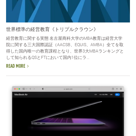
世界標準の経営教育《トリプルクラウン》
経営教育に関する実態 名古屋商科大学のMBA教育は経営大学
院に関する三大国際認証（AACSB、EQUIS、AMBA）全てを取
得した国内唯一の教育課程となり、世界3大MBAランキングと
して知られるQSとFTにおいて国内1位にラ...
READ MORE