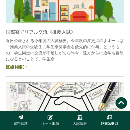
国際寮でリアル交流《推薦入試》
近日公表される今年度の入試概要。今年度の変更点のまず一つは
「推薦入試の受験生に学生寮奨学金を優先的に付与」というも
の。学生同士の交流が不足しがちな昨今、遠方からの通学も容易
になるとのことで、学生寮...
READ MORE
資料請求
ネット出願
入試情報
OPENCAMPUS