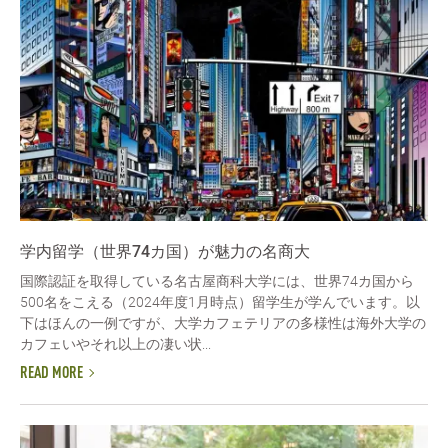
学内留学（世界74カ国）が魅力の名商大
国際認証を取得している名古屋商科大学には、世界74カ国から
500名をこえる（2024年度1月時点）留学生が学んでいます。以
下はほんの一例ですが、大学カフェテリアの多様性は海外大学の
カフェいやそれ以上の凄い状...
READ MORE