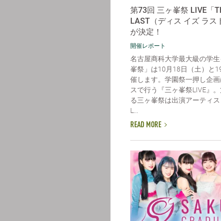
第73回 三ヶ峯祭 LIVE「Thi
LAST（ディス イズ ラ
が決定！
開催レポート
名古屋商科大学最大級の学生
峯祭」は10月18日（土）と
催します。学園祭一押し企画
スで行う『三ヶ峯祭LIVE』。
る三ヶ峯祭は出演アーティストに「
L...
READ MORE