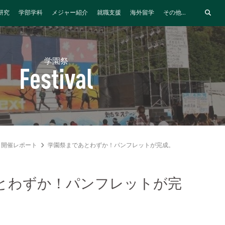
研究
学部学科
メジャー紹介
就職支援
海外留学
その他...
学園祭
Festival
開催レポート
学園祭まであとわずか！パンフレットが完成。
とわずか！パンフレットが完