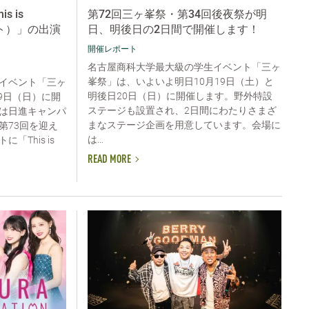
s is
第72回三ヶ峯祭・第34回後夜祭が明
スト）」の出演
日、明後日の2日間で開催します！
開催レポート
名古屋商科大学最大級の学生イベント「三ヶ
峯祭」は、いよいよ明日10月19日（土）と
イベント「三ヶ
明後日20日（日）に開催します。野外特設
19日（日）に開
ステージも設置され、2日間にわたりさまざ
は日進キャンパ
まなステージ企画を用意しています。会場に
第73回を迎え
は...
This is
READ MORE