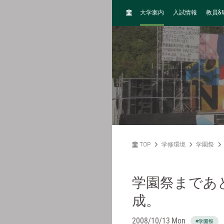
H
&
大学案内
入試情報
教員
O
M
E
TOP
学修環境
学園祭
学園祭まであ
成。
2008/10/13 Mon
#学園祭