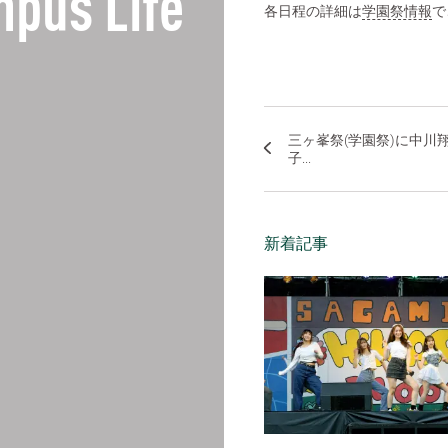
pus Life
各日程の詳細は
学園祭情報
で
三ヶ峯祭(学園祭)に中川
子...
新着記事