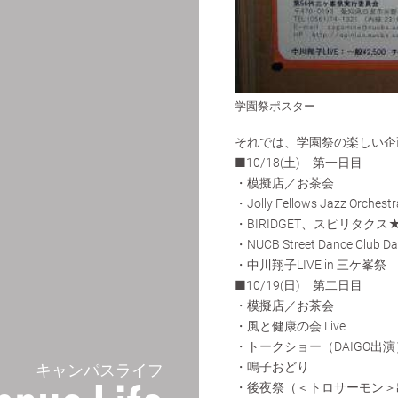
学園祭ポスター
それでは、学園祭の楽しい企
■10/18(土) 第一日目
・模擬店／お茶会
・Jolly Fellows Jazz Orchestr
・BIRIDGET、スピリタクス★ク
・NUCB Street Dance Club D
・中川翔子LIVE in 三ケ峯祭
■10/19(日) 第二日目
・模擬店／お茶会
・風と健康の会 Live
・トークショー（DAIGO出演
・鳴子おどり
キャンパスライフ
・後夜祭（＜トロサーモン＞