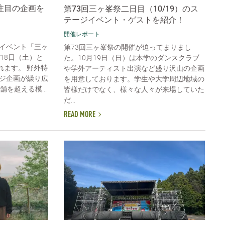
注目の企画を
第73回三ヶ峯祭二日目（10/19）のス
テージイベント・ゲストを紹介！
開催レポート
イベント「三ヶ
第73回三ヶ峯祭の開催が迫ってまりまし
18日（土）と
た。10月19日（日）は本学のダンスクラブ
れます。 野外特
や学外アーティスト出演など盛り沢山の企画
ジ企画が繰り広
を用意しております。学生や大学周辺地域の
を超える模...
皆様だけでなく、様々な人々が来場していた
だ...
READ MORE