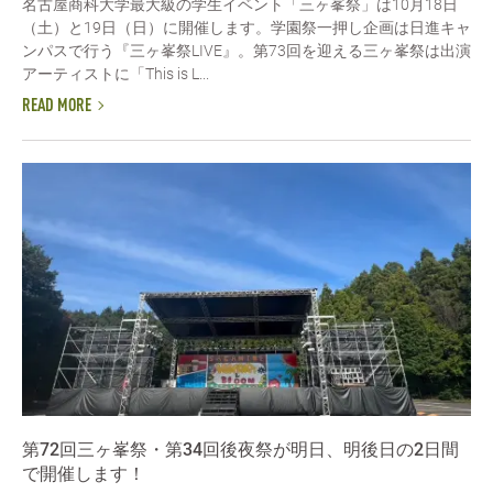
名古屋商科大学最大級の学生イベント「三ヶ峯祭」は10月18日
（土）と19日（日）に開催します。学園祭一押し企画は日進キャ
ンパスで行う『三ヶ峯祭LIVE』。第73回を迎える三ヶ峯祭は出演
アーティストに「This is L...
READ MORE
第72回三ヶ峯祭・第34回後夜祭が明日、明後日の2日間
で開催します！