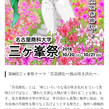
第66回三ヶ峯祭テーマ「百花繚乱〜挑み咲き誇れ〜」
『百花繚乱』とは、“単にいろいろな花が咲き乱れる”という意
味だけではなく、“優れた立派な人物が多く現れる”ことも指しま
す。名古屋商科大学の学生は、常日頃から真摯に勉学に励み、自
分自身の可能性を限りなく広げようとする努力と、海外へ積極的