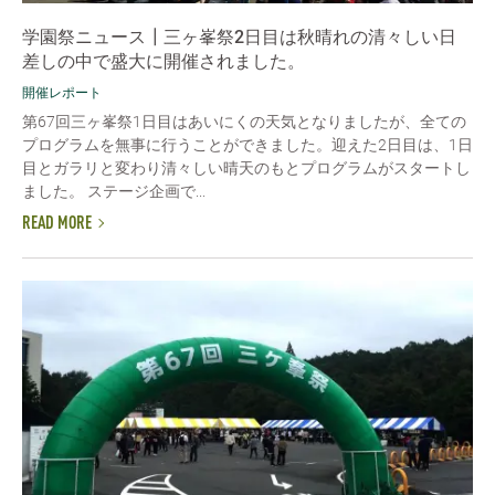
学園祭ニュース┃三ヶ峯祭2日目は秋晴れの清々しい日
差しの中で盛大に開催されました。
開催レポート
第67回三ヶ峯祭1日目はあいにくの天気となりましたが、全ての
プログラムを無事に行うことができました。迎えた2日目は、1日
目とガラリと変わり清々しい晴天のもとプログラムがスタートし
ました。 ステージ企画で...
READ MORE