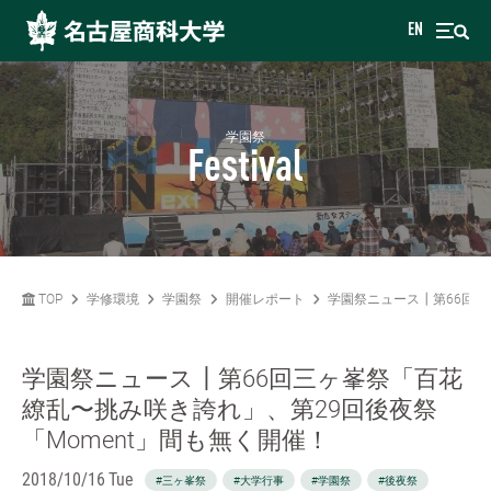
EN
学園祭
Festival
TOP
学修環境
学園祭
開催レポート
学園祭ニュース┃第66回三
学園祭ニュース┃第66回三ヶ峯祭「百花
繚乱〜挑み咲き誇れ」、第29回後夜祭
「Moment」間も無く開催！
2018/10/16 Tue
#三ヶ峯祭
#大学行事
#学園祭
#後夜祭