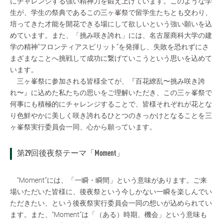
にチャレンジする強い精神力を鍛え上げています。このような学
生が、学生の祭典であるこの三ヶ峯祭で留学生たちとも交わり、
培ってきた才能を開花できる場にして欲しいという強い願いを込
めています。また、「挑み咲き誇れ」には、名古屋商科大学の建
学の精神“フロンティアスピリット”を発揮し、失敗を恐れずにさ
まざまなことへ挑戦して成功に繋げていこうという思いを込めて
います。
三ヶ峯祭に参加される皆様全てが、『百花繚乱〜挑み咲き誇
れ〜』に込めた私たちの思いをご理解いただき、この三ヶ峯祭で
何事にも積極的にチャレンジすることで、皆様それぞれが花とな
り色鮮やかに美しく咲き誇れるひとつのきっかけとなることを三
ヶ峯祭実行委員会一同、心から願っています。
第29回後夜祭テーマ「Moment」
“Moment”には、「一瞬・瞬間」という意味があります。ご来
場いただいた皆様に、後夜祭という今しかない一瞬を楽しんでい
ただきたい、という後夜祭実行委員会一同の想いが込められてい
ます。また、“Moment”は「（ある）時期、機会」という意味も