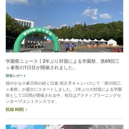
学園祭ニュース┃2年ぶり対面による学園祭、第69回三
ヶ峯祭の1日目が開催されました。
開催レポート
穏やかな小春日和の続く日進/長久手キャンパスにて「第69回三
ヶ峯祭」が盛大にスタートしました。 2年ぶりの対面による学園
祭として2日間が開催される中、初日はアクティブラーニングセ
ンター1Fエントランスでオ...
READ MORE