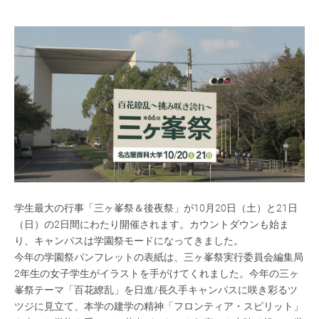
学生最大の行事「三ヶ峯祭＆後夜祭」が10月20日（土）と21日
（日）の2日間にわたり開催されます。カウントダウンも始ま
り、キャンパスは学園祭モードになってきました。
今年の学園祭パンフレットの表紙は、三ヶ峯祭実行委員会編集局
2年生の女子学生がイラストを手がけてくれました。今年の三ヶ
峯祭テーマ「百花繚乱」を日進/長久手キャンパスに咲き彩るツ
ツジに見立て、本学の建学の精神「フロンティア・スピリット」