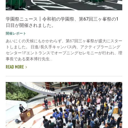
学園祭ニュース┃令和初の学園祭、第67回三ヶ峯祭の1
日目が開催されました。
開催レポート
あいにくの天候にもかかわらず、第67回三ヶ峯祭が盛大にスター
トしました。 日進/長久手キャンパス内、アクティブラーニング
センター1Fエントランスでオープニングセレモニーが行われ、理
事長である栗本博行先生...
READ MORE