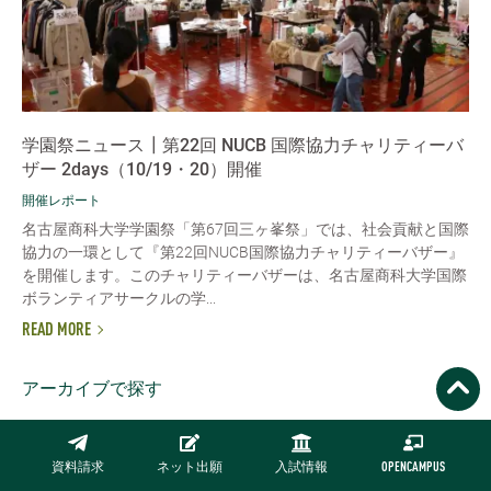
学園祭ニュース┃第22回 NUCB 国際協力チャリティーバ
ザー 2days（10/19・20）開催
開催レポート
名古屋商科大学学園祭「第67回三ヶ峯祭」では、社会貢献と国際
協力の一環として『第22回NUCB国際協力チャリティーバザー』
を開催します。このチャリティーバザーは、名古屋商科大学国際
ボランティアサークルの学...
READ MORE
アーカイブで探す
2026/01
2025/01
2024/01
2023/01
資料請求
ネット出願
入試情報
OPENCAMPUS
2022/01
2021/01
2020/01
2019/01