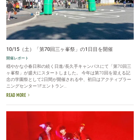
10/15（土）「第70回三ヶ峯祭」の1日目を開催
開催レポート
穏やかな小春日和の続く日進/長久手キャンパスにて「第70回三
ヶ峯祭」が盛大にスタートしました。 今年は第70回を迎える記
念の学園祭として2日間が開催される中、初日はアクティブラー
ニングセンター1Fエントラン...
READ MORE