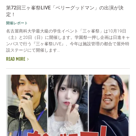
第72回三ヶ峯祭LIVE「ベリーグッドマン」の出演が決
定！
開催レポート
名古屋商科大学最大級の学生イベント「三ヶ峯祭」は10月19日
（土）と20日（日）に開催します。学園祭一押し企画は日進キャ
ンパスで行う『三ヶ峯祭LIVE』、今年は施設管理の都合で屋外特
設ステージにて開催します...
READ MORE