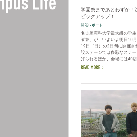
pus Life
学園祭まであとわずか！
ピックアップ！
開催レポート
名古屋商科大学最大級の学生
峯祭」が、いよいよ明日10月
19日（日）の2日間に開催さ
設ステージでは多彩なステー
げられるほか、会場には40店舗
READ MORE