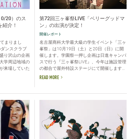
0/20）のス
第72回三ヶ峯祭LIVE「ベリーグッドマ
を紹介！
ン」の出演が決定！
開催レポート
ってまりまし
名古屋商科大学最大級の学生イベント「三ヶ
のダンスクラブ
峯祭」は10月19日（土）と20日（日）に開
盛り沢山の企画
催します。学園祭一押し企画は日進キャンパ
大学周辺地域の
スで行う『三ヶ峯祭LIVE』、今年は施設管理
が来場していた
の都合で屋外特設ステージにて開催します...
READ MORE