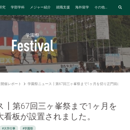
研究
学部学科
メジャー紹介
就職支援
海外留学
その他...
学園祭
Festival
開催レポート
学園祭ニュース┃第67回三ヶ峯祭まで1ヶ月を切り正門前に大看
ス┃第67回三ヶ峯祭まで1ヶ月を
大看板が設置されました。
#大学行事
#学園祭