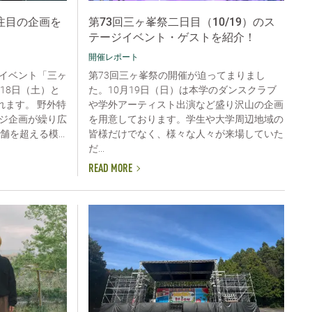
注目の企画を
第73回三ヶ峯祭二日目（10/19）のス
テージイベント・ゲストを紹介！
開催レポート
イベント「三ヶ
第73回三ヶ峯祭の開催が迫ってまりまし
18日（土）と
た。10月19日（日）は本学のダンスクラブ
れます。 野外特
や学外アーティスト出演など盛り沢山の企画
ジ企画が繰り広
を用意しております。学生や大学周辺地域の
を超える模...
皆様だけでなく、様々な人々が来場していた
だ...
READ MORE