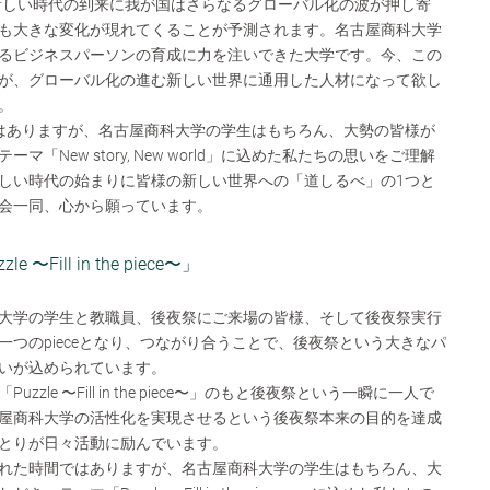
です。新しい時代の到来に我が国はさらなるグローバル化の波が押し寄
も大きな変化が現れてくることが予測されます。名古屋商科大学
るビジネスパーソンの育成に力を注いできた大学です。今、この
が、グローバル化の進む新しい世界に通用した人材になって欲し
。
はありますが、名古屋商科大学の学生はもちろん、大勢の皆様が
「New story, New world」に込めた私たちの思いをご理解
しい時代の始まりに皆様の新しい世界への「道しるべ」の1つと
会一同、心から願っています。
Fill in the piece〜」
大学の学生と教職員、後夜祭にご来場の皆様、そして後夜祭実行
一つのpieceとなり、つながり合うことで、後夜祭という大きなパ
いが込められています。
zle 〜Fill in the piece〜」のもと後夜祭という一瞬に一人で
屋商科大学の活性化を実現させるという後夜祭本来の目的を達成
とりが日々活動に励んでいます。
れた時間ではありますが、名古屋商科大学の学生はもちろん、大