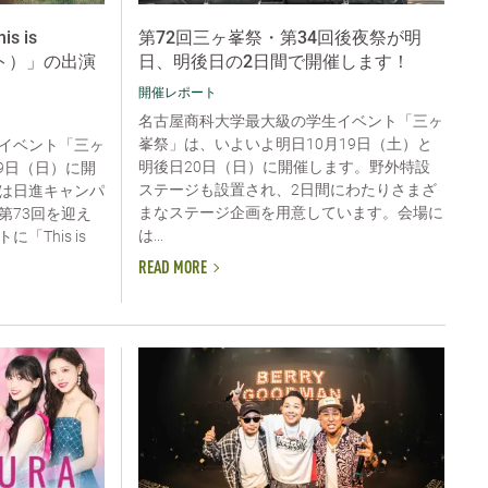
s is
第72回三ヶ峯祭・第34回後夜祭が明
スト）」の出演
日、明後日の2日間で開催します！
開催レポート
名古屋商科大学最大級の学生イベント「三ヶ
峯祭」は、いよいよ明日10月19日（土）と
イベント「三ヶ
明後日20日（日）に開催します。野外特設
19日（日）に開
ステージも設置され、2日間にわたりさまざ
は日進キャンパ
まなステージ企画を用意しています。会場に
第73回を迎え
は...
This is
READ MORE