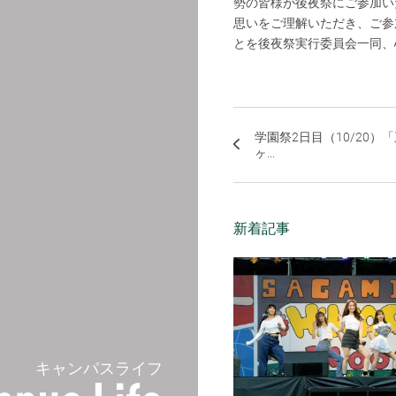
勢の皆様が後夜祭にご参加いただき、
思いをご理解いただき、ご参
とを後夜祭実行委員会一同、
学園祭2日目（10/20）
ヶ...
新着記事
キャンパスライフ