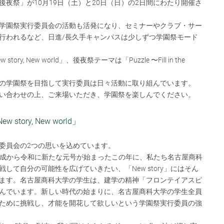
夜祭」が10月19日（土）と20日（日）の2日間にわたり開催さ
学園祭実行委員会の活動も活発になり、セミナーやクラブ・サー
行われるなど、日進/長久手キャンパスは少しずつ学園祭モード
y, New world」、後夜祭テーマは「Puzzle 〜Fill in the
の学園祭を目指して実行委員は日々活動に取り組んでいます。
い合わせの上、ご来場いただき、学園祭を楽しんでください。
tory, New world」
委員会の2つの思いを込めています。
です。平成から令和に新たな元号が始まったこの年に、私たち名古屋商科
して自分の可能性を広げていきたい、「New story」にはそん
ます。名古屋商科大学の学生は、建学の精神「フロンテイアスピ
んでいます。新しい時代の始まりに、名古屋商科大学の学生全員
ために挑戦し、才能を開花して欲しいという学園祭実行委員の強