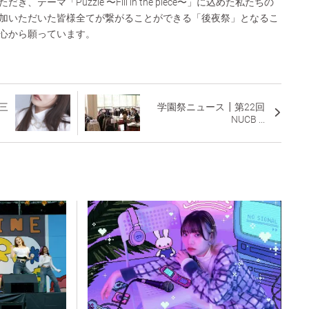
テーマ「Puzzle 〜Fill in the piece〜」に込めた私たちの
加いただいた皆様全てが繋がることができる「後夜祭」となるこ
心から願っています。
「三
学園祭ニュース┃第22回
NUCB ...