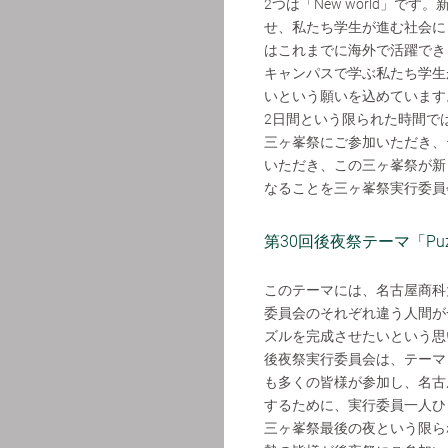
2つは「New world」
せ、私たち学生が進む社会に
はこれまでに海外で活躍でき
キャンパスで学ぶ私たち学生
いという願いを込めています
2日間という限られた時間で
三ヶ峯祭にご参加いただき、テーマ
いただき、この三ヶ峯祭が新
なることを三ヶ峯祭実行委員
第30回後夜祭テーマ「Puzzle 〜
このテーマには、名古屋商科
委員会のそれぞれ違う人間が
ズルを完成させたいという思
後夜祭実行委員会は、テーマ「Puz
も多くの皆様が参加し、名古
するために、実行委員一人ひ
三ヶ峯祭最後の夜という限ら