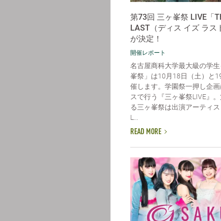
第73回 三ヶ峯祭 LIVE「Thi
LAST（ディス イズ ラ
が決定！
開催レポート
名古屋商科大学最大級の学生
峯祭」は10月18日（土）と
催します。学園祭一押し企画
スで行う『三ヶ峯祭LIVE』。
る三ヶ峯祭は出演アーティストに「
L...
READ MORE