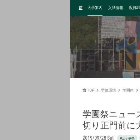
H
&
大学案内
入試情報
教員
O
M
E
TOP
学修環境
学園祭
学園祭ニュー
切り正門前に
2019/09/28 Sat
#三ヶ峯祭