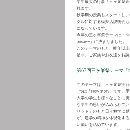
学生最大の行事「三ヶ峯祭＆後
れます。
秋学期の授業もスタートし、
クルに対する模擬店説明会も
になっています。
今年の三ヶ峯祭テーマは「New stor
piece〜」に決まりました。
このテーマのもと、昨年以上
是非、ご家族やお友達をお誘
第67回三ヶ峯祭テーマ「New s
このテーマは、三ヶ峯祭実行
1つは「New story」
大学の学生も様々なことに挑戦
な学生の思いが込められてい
リット」のもと日々勉学に励
が、建学の精神を体現化する
い願いを込めています。