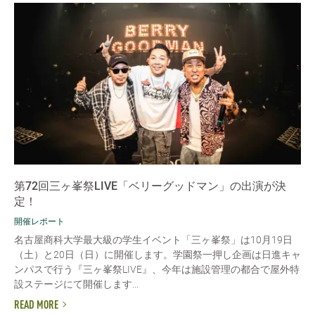
第72回三ヶ峯祭LIVE「ベリーグッドマン」の出演が決
定！
開催レポート
名古屋商科大学最大級の学生イベント「三ヶ峯祭」は10月19日
（土）と20日（日）に開催します。学園祭一押し企画は日進キャ
ンパスで行う『三ヶ峯祭LIVE』、今年は施設管理の都合で屋外特
設ステージにて開催します...
READ MORE