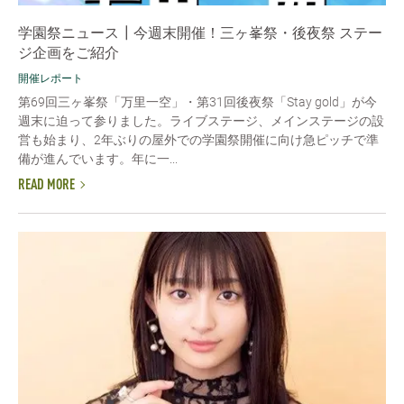
学園祭ニュース┃今週末開催！三ヶ峯祭・後夜祭 ステー
ジ企画をご紹介
開催レポート
第69回三ヶ峯祭「万里一空」・第31回後夜祭「Stay gold」が今
週末に迫って参りました。ライブステージ、メインステージの設
営も始まり、2年ぶりの屋外での学園祭開催に向け急ピッチで準
備が進んでいます。年に一...
READ MORE