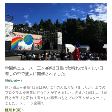
学園祭ニュース┃三ヶ峯祭2日目は秋晴れの清々しい日
差しの中で盛大に開催されました。
開催レポート
第67回三ヶ峯祭1日目はあいにくの天気となりましたが、全ての
プログラムを無事に行うことができました。迎えた2日目は、1日
目とガラリと変わり清々しい晴天のもとプログラムがスタートし
ました。 ステージ企画で...
READ MORE