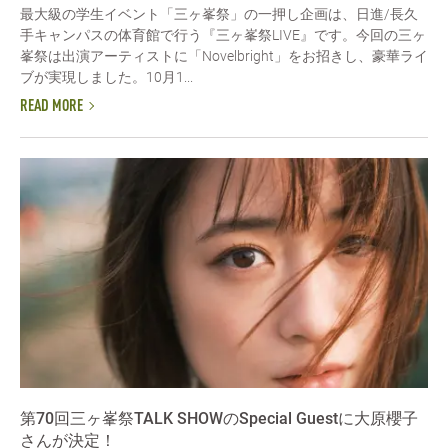
最大級の学生イベント「三ヶ峯祭」の一押し企画は、日進/長久
手キャンパスの体育館で行う『三ヶ峯祭LIVE』です。今回の三ヶ
峯祭は出演アーティストに「Novelbright」をお招きし、豪華ライ
ブが実現しました。10月1...
READ MORE
第70回三ヶ峯祭TALK SHOWのSpecial Guestに大原櫻子
さんが決定！