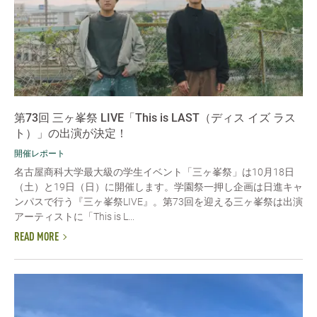
第73回 三ヶ峯祭 LIVE「This is LAST（ディス イズ ラス
ト）」の出演が決定！
開催レポート
名古屋商科大学最大級の学生イベント「三ヶ峯祭」は10月18日
（土）と19日（日）に開催します。学園祭一押し企画は日進キャ
ンパスで行う『三ヶ峯祭LIVE』。第73回を迎える三ヶ峯祭は出演
アーティストに「This is L...
READ MORE