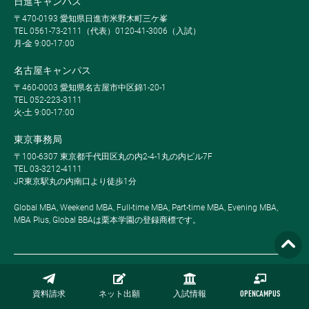
日進キャンパス
〒470-0193 愛知県日進市米野木町三ケ峯
TEL 0561-73-2111（代表）0120-41-3006（入試）
月-金 9:00-17:00
名古屋キャンパス
〒460-0003 愛知県名古屋市中区錦1-20-1
TEL 052-223-3111
火-土 9:00-17:00
東京事務局
〒100-6307 東京都千代田区丸の内2-4-1丸の内ビル7F
TEL 03-3212-4111
JR東京駅丸の内南口より徒歩1分
Global MBA, Weekend MBA, Full-time MBA, Part-time MBA, Evening MBA,
MBA Plus, Global BBAは栗本学園の登録商標です。
サイトマップ
資料請求
ネット出願
入試情報
OPENCAMPUS