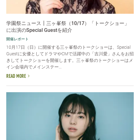
学園祭ニュース┃三ヶ峯祭（10/17）「トークショー」
に出演のSpecial Guestを紹介
開催レポート
10月17日（日）に開催する三ヶ峯祭のトークショーは、Special
Guestに女優としてドラマやCMで活躍中の「吉川愛」さんをお招
きしてトークショーを開催します。三ヶ峯祭のトークショーはメ
イン会場内でメインステー...
READ MORE