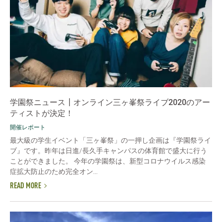
学園祭ニュース┃オンライン三ヶ峯祭ライブ2020のアー
ティストが決定！
開催レポート
最大級の学生イベント「三ヶ峯祭」の一押し企画は『学園祭ライ
ブ』です。昨年は日進/長久手キャンパスの体育館で盛大に行う
ことができました。 今年の学園祭は、新型コロナウイルス感染
症拡大防止のため完全オン...
READ MORE