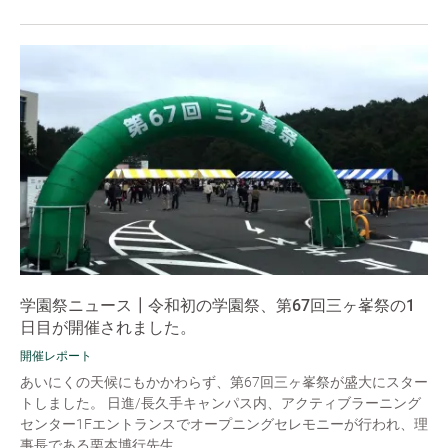
学園祭ニュース┃令和初の学園祭、第67回三ヶ峯祭の1
日目が開催されました。
開催レポート
あいにくの天候にもかかわらず、第67回三ヶ峯祭が盛大にスター
トしました。 日進/長久手キャンパス内、アクティブラーニング
センター1Fエントランスでオープニングセレモニーが行われ、理
事長である栗本博行先生...