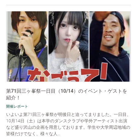
第71回三ヶ峯祭一日目（10/14）のイベント・ゲストを
紹介！
開催レポート
いよいよ第71回三ヶ峯祭が明後日と迫ってまりました。一日目、
10月14日（土）は本学のダンスクラブや学外アーティスト出演
など盛り沢山の企画を用意しております。学生や大学周辺地域の
皆様だけでなく、様々な人...