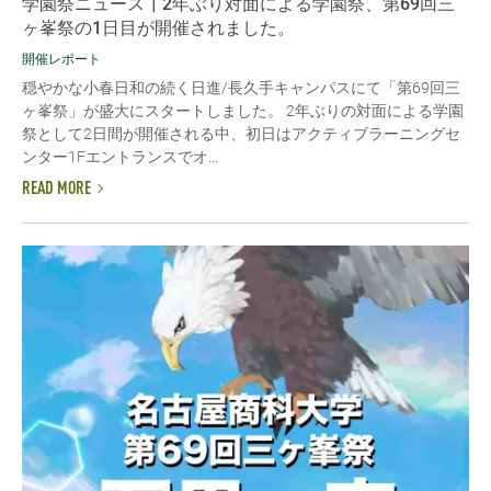
学園祭ニュース┃2年ぶり対面による学園祭、第69回三
ヶ峯祭の1日目が開催されました。
開催レポート
穏やかな小春日和の続く日進/長久手キャンパスにて「第69回三
ヶ峯祭」が盛大にスタートしました。 2年ぶりの対面による学園
祭として2日間が開催される中、初日はアクティブラーニングセ
ンター1Fエントランスでオ...
READ MORE