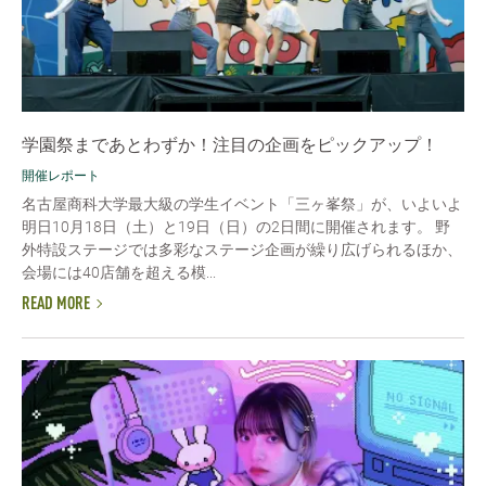
学園祭まであとわずか！注目の企画をピックアップ！
開催レポート
名古屋商科大学最大級の学生イベント「三ヶ峯祭」が、いよいよ
明日10月18日（土）と19日（日）の2日間に開催されます。 野
外特設ステージでは多彩なステージ企画が繰り広げられるほか、
会場には40店舗を超える模...
READ MORE