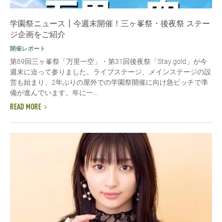
学園祭ニュース┃今週末開催！三ヶ峯祭・後夜祭 ステー
ジ企画をご紹介
開催レポート
第69回三ヶ峯祭「万里一空」・第31回後夜祭「Stay gold」が今
週末に迫って参りました。ライブステージ、メインステージの設
営も始まり、2年ぶりの屋外での学園祭開催に向け急ピッチで準
備が進んでいます。年に一...
READ MORE