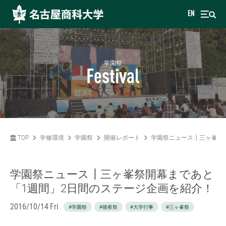
EN
学園祭
Festival
TOP
学修環境
学園祭
開催レポート
学園祭ニュース┃三ヶ峯祭
学園祭ニュース┃三ヶ峯祭開幕まであと
「1週間」2日間のステージ企画を紹介！
2016/10/14 Fri
#学園祭
#後夜祭
#大学行事
#三ヶ峯祭