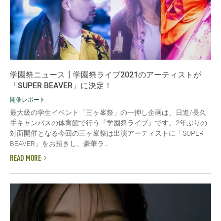
学園祭ニュース┃学園祭ライブ2021のアーティストが
「SUPER BEAVER」に決定！
開催レポート
最大級の学生イベント「三ヶ峯祭」の一押し企画は、日進/長久
手キャンパスの体育館で行う『学園祭ライブ』です。2年ぶりの
対面開催となる今回の三ヶ峯祭は出演アーティストに「SUPER
BEAVER」をお招きし、豪華ラ...
READ MORE