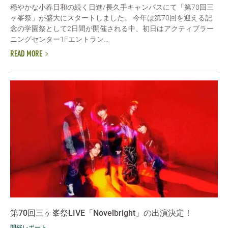
穏やかな小春日和の続く日進/長久手キャンパスにて「第70回三
ヶ峯祭」が盛大にスタートしました。 今年は第70回を迎える記
念の学園祭として2日間が開催される中、初日はアクティブラー
ニングセンター1Fエントラン...
READ MORE
第70回三ヶ峯祭LIVE「Novelbright」の出演決定！
開催レポート