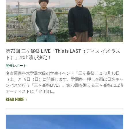
第73回 三ヶ峯祭 LIVE「This is LAST（ディス イズ ラス
ト）」の出演が決定！
開催レポート
名古屋商科大学最大級の学生イベント「三ヶ峯祭」は10月18日
（土）と19日（日）に開催します。学園祭一押し企画は日進キャ
ンパスで行う『三ヶ峯祭LIVE』。第73回を迎える三ヶ峯祭は出演
アーティストに「This is L...
READ MORE