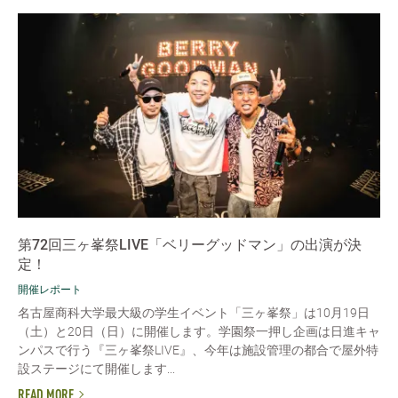
第72回三ヶ峯祭LIVE「ベリーグッドマン」の出演が決
定！
開催レポート
名古屋商科大学最大級の学生イベント「三ヶ峯祭」は10月19日
（土）と20日（日）に開催します。学園祭一押し企画は日進キャ
ンパスで行う『三ヶ峯祭LIVE』、今年は施設管理の都合で屋外特
設ステージにて開催します...
READ MORE