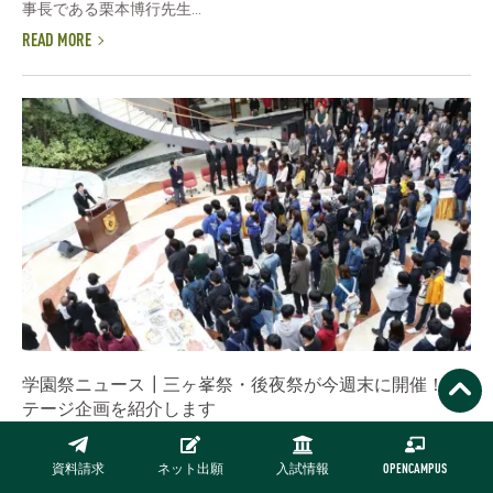
事長である栗本博行先生...
READ MORE
学園祭ニュース┃三ヶ峯祭・後夜祭が今週末に開催！ス
テージ企画を紹介します
開催レポート
第67回三ヶ峯祭・第30回後夜祭が今週末に迫って参りました！
資料請求
ネット出願
入試情報
OPENCAMPUS
今日からライブステージ、メインステージ、サブステージの設営