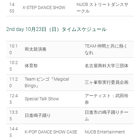
14:
NUCB ストリートダンスサ
X-STEP DANCE SHOW
55
ークル
2nd day 10月23日（日）タイムスケジュール
10:1
TEAM 仲間と共に熱く
和太鼓演奏
0
なれ
10:2
体育祭
名古屋商科大学三団体
5
11:2
Team ビンゴ『Magical
三ヶ峯祭実行委員企画
0
Bingo』
12:4
アーティスト：武田玲
Special Talk Show
5
奈
13:3
日進市の鳴子踊りチー
日進鳴子踊り
5
ム
14:4
K-POP DANCE SHOW CASE
NUCB Entertainment
5