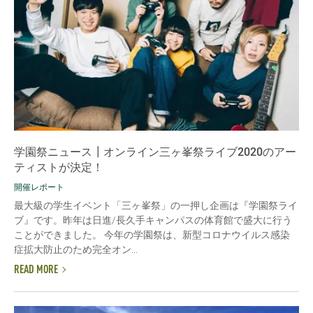
学園祭ニュース┃オンライン三ヶ峯祭ライブ2020のアー
ティストが決定！
開催レポート
最大級の学生イベント「三ヶ峯祭」の一押し企画は『学園祭ライ
ブ』です。昨年は日進/長久手キャンパスの体育館で盛大に行う
ことができました。 今年の学園祭は、新型コロナウイルス感染
症拡大防止のため完全オン...
READ MORE