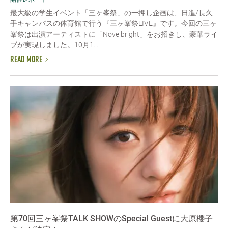
最大級の学生イベント「三ヶ峯祭」の一押し企画は、日進/長久
手キャンパスの体育館で行う『三ヶ峯祭LIVE』です。今回の三ヶ
峯祭は出演アーティストに「Novelbright」をお招きし、豪華ライ
ブが実現しました。10月1...
READ MORE
第70回三ヶ峯祭TALK SHOWのSpecial Guestに大原櫻子