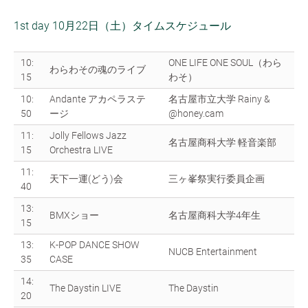
1st day 10月22日（土）タイムスケジュール
10:
ONE LIFE ONE SOUL（わら
わらわその魂のライブ
15
わそ）
10:
Andante アカペラステ
名古屋市立大学 Rainy &
50
ージ
@honey.cam
11:
Jolly Fellows Jazz
名古屋商科大学 軽音楽部
15
Orchestra LIVE
11:
天下一運(どう)会
三ヶ峯祭実行委員企画
40
13:
BMXショー
名古屋商科大学4年生
15
13:
K-POP DANCE SHOW
NUCB Entertainment
35
CASE
14:
The Daystin LIVE
The Daystin
20