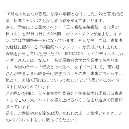
10月も中旬となり朝晩、肌寒い季節となりました。秋と言えば紅
葉、日進キャンパスも少しずつ姿を変えてまいります。
さて、学生による最大イベント「三ヶ峯祭＆後夜祭」は10月24
日（土）と25日（日）の2日間、カウントダウンが始まり、キャ
ンパスは学園祭モードになっています。そんな中、当日、参加者
の皆様に配布する『学園祭パンフレット』が完成いたしました。
表紙を担当していただいた「ILLUSTRATOR カイギディエル（カ
イギ）さん」は、なんと、名古屋商科大学の卒業生でもありま
す。今回のテーマ「伝統とその先へ」をイメージして、“若い皆
さんが古きよき伝統を受け継ぎつつ、その先、未来に向かって元
気よく、力強く飛び出していって欲しい”という思いがこのイラ
ストに込められています。
この思いを胸に、三ヶ峯祭実行委員会と後夜祭実行委員会は夜遅
くまでこの一大イベントを盛り上げるべく、泊まり込みで日夜頑
張っています。
是非、ご家族やお友達をお誘い合わせの上、ご来場いただき、こ
のパンフレットを手に取ってください。