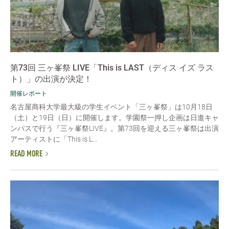
第73回 三ヶ峯祭 LIVE「This is LAST（ディス イズ ラス
ト）」の出演が決定！
開催レポート
名古屋商科大学最大級の学生イベント「三ヶ峯祭」は10月18日
（土）と19日（日）に開催します。学園祭一押し企画は日進キャ
ンパスで行う『三ヶ峯祭LIVE』。第73回を迎える三ヶ峯祭は出演
アーティストに「This is L...
READ MORE