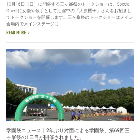
10月16日（日）に開催する三ヶ峯祭のトークショーは、Special
Guestに女優や歌手として活躍中の「大原櫻子」さんをお招きし
てトークショーを開催します。三ヶ峯祭のトークショーはメイン
会場内でメインステージに...
READ MORE
学園祭ニュース┃2年ぶり対面による学園祭、第69回三
ヶ峯祭の1日目が開催されました。