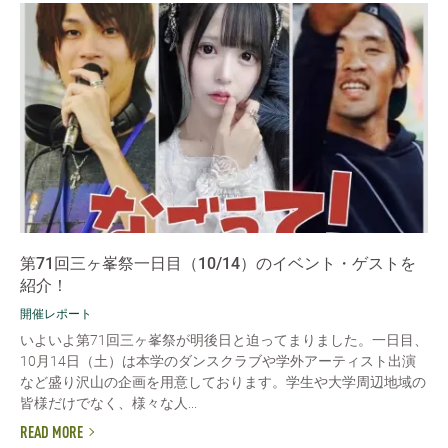
第71回三ヶ峯祭一日目（10/14）のイベント・ゲストを
紹介！
開催レポート
いよいよ第71回三ヶ峯祭が明後日と迫ってまりました。一日目、
10月14日（土）は本学のダンスクラブや学外アーティスト出演
など盛り沢山の企画を用意しております。学生や大学周辺地域の
皆様だけでなく、様々な人...
READ MORE