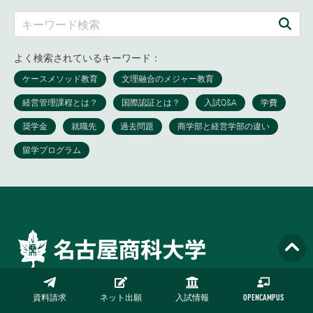
よく検索されているキーワード：
日進キャンパス
資料請求
ネット出願
入試情報
OPENCAMPUS
〒470-0193 愛知県日進市米野木町三ケ峯