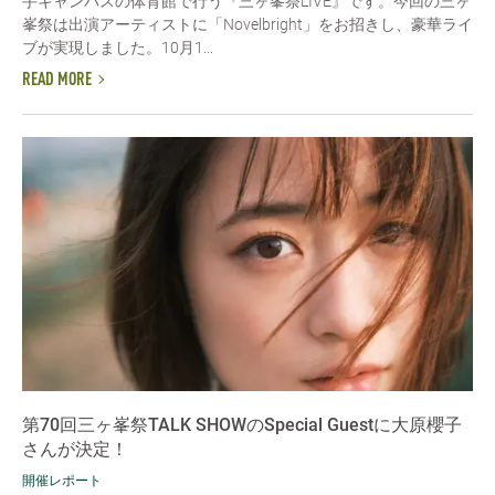
手キャンパスの体育館で行う『三ヶ峯祭LIVE』です。今回の三ヶ
峯祭は出演アーティストに「Novelbright」をお招きし、豪華ライ
ブが実現しました。10月1...
READ MORE
第70回三ヶ峯祭TALK SHOWのSpecial Guestに大原櫻子
さんが決定！
開催レポート