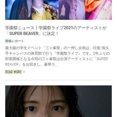
学園祭ニュース┃学園祭ライブ2021のアーティストが
「SUPER BEAVER」に決定！
開催レポート
最大級の学生イベント「三ヶ峯祭」の一押し企画は、日進/長久
手キャンパスの体育館で行う『学園祭ライブ』です。2年ぶりの
対面開催となる今回の三ヶ峯祭は出演アーティストに「SUPER
BEAVER」をお招きし、豪華ラ...
READ MORE