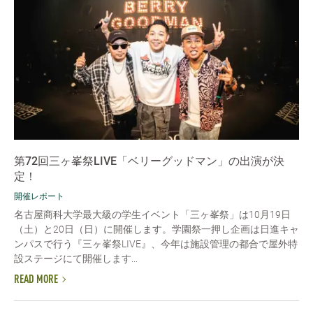
第72回三ヶ峯祭LIVE「ベリーグッドマン」の出演が決
定！
開催レポート
名古屋商科大学最大級の学生イベント「三ヶ峯祭」は10月19日
（土）と20日（日）に開催します。学園祭一押し企画は日進キャ
ンパスで行う『三ヶ峯祭LIVE』、今年は施設管理の都合で屋外特
設ステージにて開催します...
READ MORE