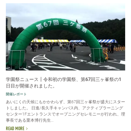
学園祭ニュース┃令和初の学園祭、第67回三ヶ峯祭の1
日目が開催されました。
開催レポート
あいにくの天候にもかかわらず、第67回三ヶ峯祭が盛大にスター
トしました。 日進/長久手キャンパス内、アクティブラーニング
センター1Fエントランスでオープニングセレモニーが行われ、理
事長である栗本博行先生...
READ MORE