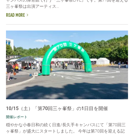
ャンパスの体育館で行う『三ヶ峯祭LIVE』です。第71回を迎える
三ヶ峯祭は出演アーティス...
READ MORE
10/15（土）「第70回三ヶ峯祭」の1日目を開催
開催レポート
穏やかな小春日和の続く日進/長久手キャンパスにて「第70回三
ヶ峯祭」が盛大にスタートしました。 今年は第70回を迎える記