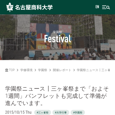
EN
学園祭
Festival
TOP
学修環境
学園祭
開催レポート
学園祭ニュース┃三ヶ峯祭
学園祭ニュース┃三ヶ峯祭まで「およそ
1週間」パンフレットも完成して準備が
進んでいます。
2015/10/15 Thu
#三ヶ峯祭
#大学行事
#学園祭