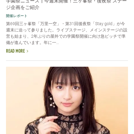
学園祭ニュース┃今週末開催！三ヶ峯祭・後夜祭 ステー
ジ企画をご紹介
開催レポート
第69回三ヶ峯祭「万里一空」・第31回後夜祭「Stay gold」が今
週末に迫って参りました。ライブステージ、メインステージの設
営も始まり、2年ぶりの屋外での学園祭開催に向け急ピッチで準
備が進んでいます。年に一...
READ MORE