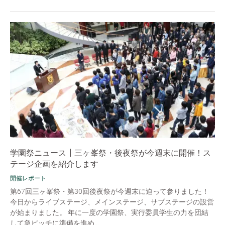
学園祭ニュース┃三ヶ峯祭・後夜祭が今週末に開催！ス
テージ企画を紹介します
開催レポート
第67回三ヶ峯祭・第30回後夜祭が今週末に迫って参りました！
今日からライブステージ、メインステージ、サブステージの設営
が始まりました。 年に一度の学園祭、実行委員学生の力を団結
して急ピッチに準備を進め...