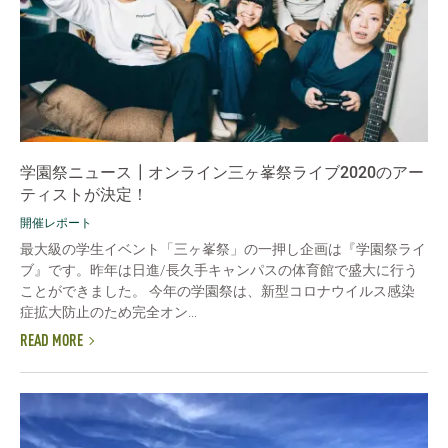
学園祭ニュース┃オンライン三ヶ峯祭ライブ2020のアー
ティストが決定！
開催レポート
最大級の学生イベント「三ヶ峯祭」の一押し企画は『学園祭ライ
ブ』です。昨年は日進/長久手キャンパスの体育館で盛大に行う
ことができました。 今年の学園祭は、新型コロナウイルス感染
症拡大防止のため完全オン...
READ MORE