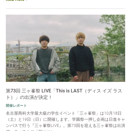
第73回 三ヶ峯祭 LIVE「This is LAST（ディス イズ ラス
ト）」の出演が決定！
開催レポート
名古屋商科大学最大級の学生イベント「三ヶ峯祭」は10月18日
（土）と19日（日）に開催します。学園祭一押し企画は日進キャ
ンパスで行う『三ヶ峯祭LIVE』。第73回を迎える三ヶ峯祭は出演