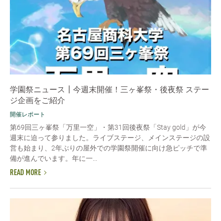
学園祭ニュース┃今週末開催！三ヶ峯祭・後夜祭 ステー
ジ企画をご紹介
開催レポート
第69回三ヶ峯祭「万里一空」・第31回後夜祭「Stay gold」が今
週末に迫って参りました。ライブステージ、メインステージの設
営も始まり、2年ぶりの屋外での学園祭開催に向け急ピッチで準
備が進んでいます。年に一...
READ MORE