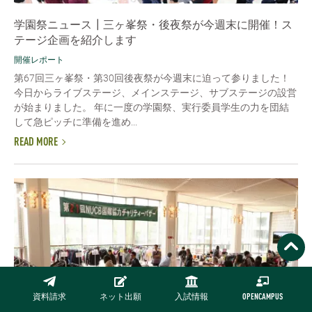
学園祭ニュース┃三ヶ峯祭・後夜祭が今週末に開催！ス
テージ企画を紹介します
開催レポート
第67回三ヶ峯祭・第30回後夜祭が今週末に迫って参りました！
今日からライブステージ、メインステージ、サブステージの設営
が始まりました。 年に一度の学園祭、実行委員学生の力を団結
して急ピッチに準備を進め...
READ MORE
資料請求
ネット出願
入試情報
OPENCAMPUS