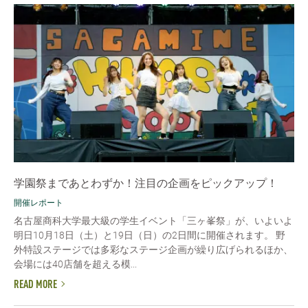
学園祭まであとわずか！注目の企画をピックアップ！
開催レポート
名古屋商科大学最大級の学生イベント「三ヶ峯祭」が、いよいよ
明日10月18日（土）と19日（日）の2日間に開催されます。 野
外特設ステージでは多彩なステージ企画が繰り広げられるほか、
会場には40店舗を超える模...
READ MORE