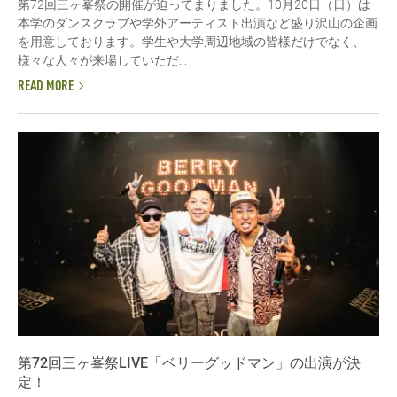
第72回三ヶ峯祭の開催が迫ってまりました。10月20日（日）は
本学のダンスクラブや学外アーティスト出演など盛り沢山の企画
を用意しております。学生や大学周辺地域の皆様だけでなく、
様々な人々が来場していただ...
READ MORE
第72回三ヶ峯祭LIVE「ベリーグッドマン」の出演が決
定！