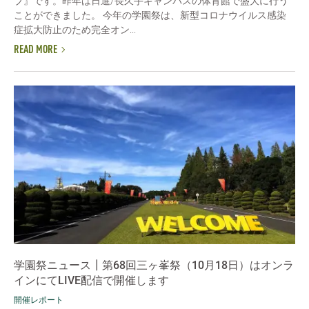
ブ』です。昨年は日進/長久手キャンパスの体育館で盛大に行う
ことができました。 今年の学園祭は、新型コロナウイルス感染
症拡大防止のため完全オン...
READ MORE
学園祭ニュース┃第68回三ヶ峯祭（10月18日）はオンラ
インにてLIVE配信で開催します
開催レポート