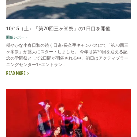
10/15（土）「第70回三ヶ峯祭」の1日目を開催
開催レポート
穏やかな小春日和の続く日進/長久手キャンパスにて「第70回三
ヶ峯祭」が盛大にスタートしました。 今年は第70回を迎える記
念の学園祭として2日間が開催される中、初日はアクティブラー
ニングセンター1Fエントラン...
READ MORE