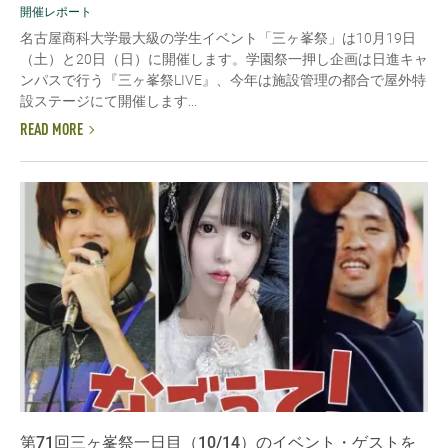
開催レポート
名古屋商科大学最大級の学生イベント「三ヶ峯祭」は10月19日
（土）と20日（日）に開催します。学園祭一押し企画は日進キャ
ンパスで行う『三ヶ峯祭LIVE』、今年は施設管理の都合で屋外特
設ステージにて開催します...
READ MORE
第71回三ヶ峯祭一日目（10/14）のイベント・ゲストを