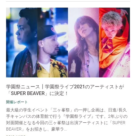
学園祭ニュース┃学園祭ライブ2021のアーティストが
「SUPER BEAVER」に決定！
開催レポート
最大級の学生イベント「三ヶ峯祭」の一押し企画は、日進/長久
手キャンパスの体育館で行う『学園祭ライブ』です。2年ぶりの
対面開催となる今回の三ヶ峯祭は出演アーティストに「SUPER
BEAVER」をお招きし、豪華ラ...