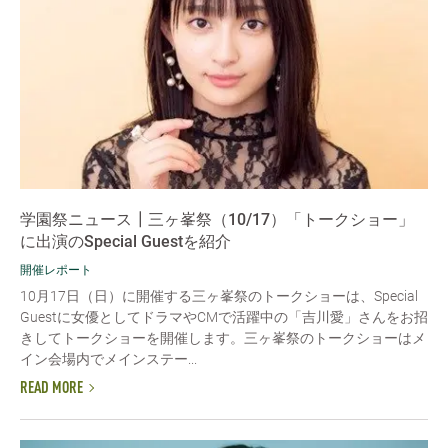
学園祭ニュース┃三ヶ峯祭（10/17）「トークショー」
に出演のSpecial Guestを紹介
開催レポート
10月17日（日）に開催する三ヶ峯祭のトークショーは、Special
Guestに女優としてドラマやCMで活躍中の「吉川愛」さんをお招
きしてトークショーを開催します。三ヶ峯祭のトークショーはメ
イン会場内でメインステー...
READ MORE