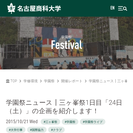
EN
学園祭
Festival
TOP
学修環境
学園祭
開催レポート
学園祭ニュース┃三ヶ峯祭
学園祭ニュース┃三ヶ峯祭1日目「24日
（土）」の企画を紹介します！
2015/10/21 Wed
#三ヶ峯祭
#学園祭
#学園祭ライブ
#大学行事
#国際協力
#クラブ