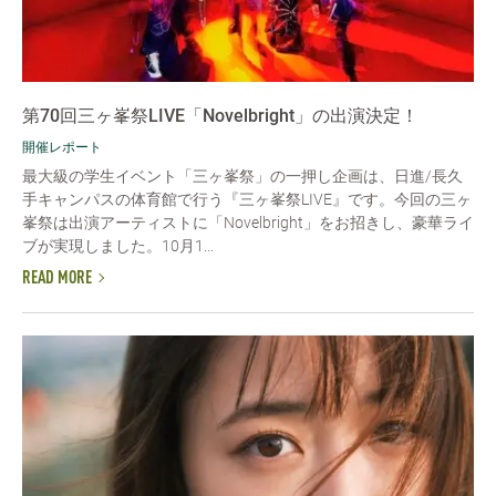
第70回三ヶ峯祭LIVE「Novelbright」の出演決定！
開催レポート
最大級の学生イベント「三ヶ峯祭」の一押し企画は、日進/長久
手キャンパスの体育館で行う『三ヶ峯祭LIVE』です。今回の三ヶ
峯祭は出演アーティストに「Novelbright」をお招きし、豪華ライ
ブが実現しました。10月1...
READ MORE