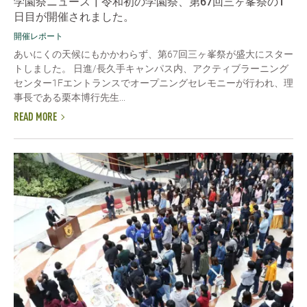
学園祭ニュース┃令和初の学園祭、第67回三ヶ峯祭の1
日目が開催されました。
開催レポート
あいにくの天候にもかかわらず、第67回三ヶ峯祭が盛大にスター
トしました。 日進/長久手キャンパス内、アクティブラーニング
センター1Fエントランスでオープニングセレモニーが行われ、理
事長である栗本博行先生...
READ MORE