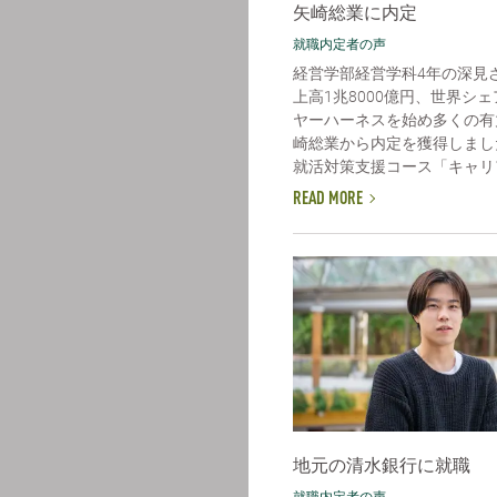
矢崎総業に内定
就職内定者の声
経営学部経営学科4年の深見
上高1兆8000億円、世界シ
ヤーハーネスを始め多くの有
崎総業から内定を獲得しまし
就活対策支援コース「キャリア
READ MORE
地元の清水銀行に就職