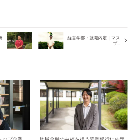
橋
経営学部・就職内定｜マス
プ...
トップ企業、
地域金融の中核を担う静岡銀行に内定