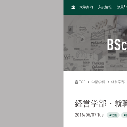
H
&
大学案内
入試情報
教員
O
M
E
BSc
TOP
学部学科
経営学部
経営学部・就
2016/06/07 Tue
#就職
#