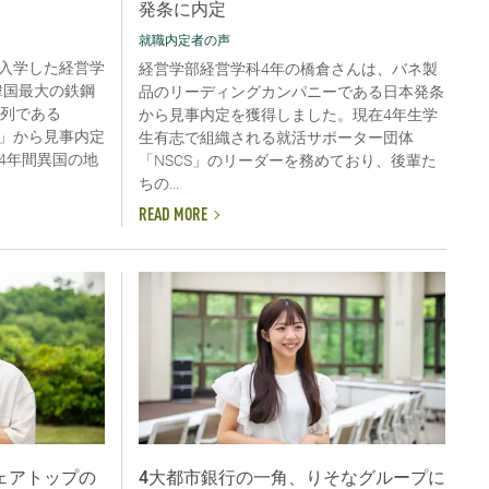
発条に内定
就職内定者の声
入学した経営学
経営学部経営学科4年の橋倉さんは、バネ製
韓国最大の鉄鋼
品のリーディングカンパニーである日本発条
系列である
から見事内定を獲得しました。現在4年生学
会社」から見事内定
生有志で組織される就活サポーター団体
4年間異国の地
「NSCS」のリーダーを務めており、後輩た
ちの...
READ MORE
ェアトップの
4大都市銀行の一角、りそなグループに