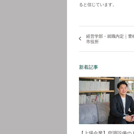
ると信じています。
経営学部・就職内定｜豊
市役所
新着記事
【上場企業】空調設備の