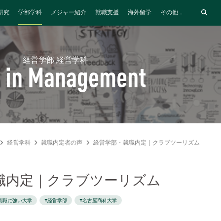
研究
学部学科
メジャー紹介
就職支援
海外留学
その他...
経営学部 経営学科
 in Management
経営学科
就職内定者の声
経営学部・就職内定｜クラブツーリズム
職内定｜クラブツーリズム
就職に強い大学
#経営学部
#名古屋商科大学