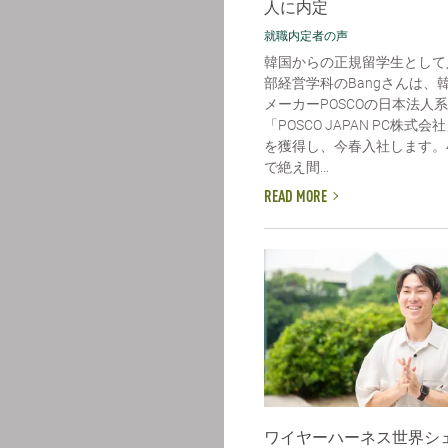
人に内定
就職内定者の声
韓国からの正規留学生として
部経営学科のBangさんは、
メーカーPOSCOの日本法人
「POSCO JAPAN PC株式
を獲得し、今春入社します。
で絶え間...
READ MORE
ワイヤーハーネス世界シ