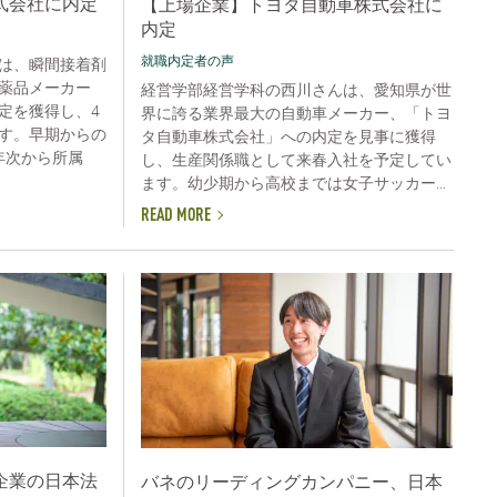
式会社に内定
【上場企業】トヨタ自動車株式会社に
内定
就職内定者の声
は、瞬間接着剤
薬品メーカー
経営学部経営学科の西川さんは、愛知県が世
定を獲得し、4
界に誇る業界最大の自動車メーカー、「トヨ
す。早期からの
タ自動車株式会社」への内定を見事に獲得
年次から所属
し、生産関係職として来春入社を予定してい
ます。幼少期から高校までは女子サッカー...
READ MORE
企業の日本法
バネのリーディングカンパニー、日本