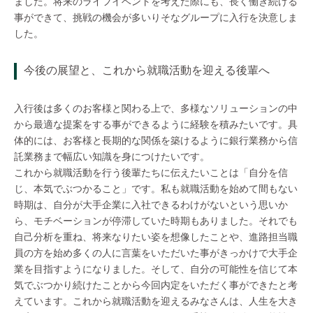
ました。将来のライフイベントを考えた際にも、長く働き続ける
事ができて、挑戦の機会が多いりそなグループに入行を決意しま
した。
今後の展望と、これから就職活動を迎える後輩へ
入行後は多くのお客様と関わる上で、多様なソリューションの中
から最適な提案をする事ができるように経験を積みたいです。具
体的には、お客様と長期的な関係を築けるように銀行業務から信
託業務まで幅広い知識を身につけたいです。
これから就職活動を行う後輩たちに伝えたいことは「自分を信
じ、本気でぶつかること」です。私も就職活動を始めて間もない
時期は、自分が大手企業に入社できるわけがないという思いか
ら、モチベーションが停滞していた時期もありました。それでも
自己分析を重ね、将来なりたい姿を想像したことや、進路担当職
員の方を始め多くの人に言葉をいただいた事がきっかけで大手企
業を目指すようになりました。そして、自分の可能性を信じて本
気でぶつかり続けたことから今回内定をいただく事ができたと考
えています。これから就職活動を迎えるみなさんは、人生を大き