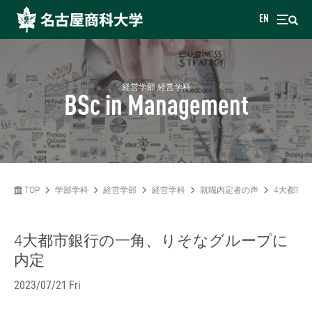
EN
経営学部 経営学科
BSc in Management
TOP
学部学科
経営学部
経営学科
就職内定者の声
4大都市
4大都市銀行の一角、りそなグループに
内定
2023/07/21 Fri