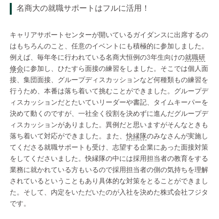
名商大の就職サポートはフルに活用！
キャリアサポートセンターが開いているガイダンスに出席するの
はもちろんのこと、任意のイベントにも積極的に参加しました。
例えば、毎年冬に行われている名商大恒例の3年生向けの
就職研
修会
に参加し、ひたすら面接の練習をしました。そこでは個人面
接、集団面接、グループディスカッションなど何種類もの練習を
行うため、本番は落ち着いて挑むことができました。グループデ
ィスカッションだとたいていリーダーや書記、タイムキーパーを
決めて動くのですが、一社全く役割を決めずに進んだグループデ
ィスカッションがありました。異例だと思いますがそんなときも
落ち着いて対応ができました。また、
快縁隊
のみなさんが実施し
てくださる就職サポートも受け、志望する企業にあった面接対策
をしてくださいました。快縁隊の中には採用担当者の教育をする
業務に就かれている方もいるので採用担当者の側の気持ちを理解
されているということもあり具体的な対策をとることができまし
た。そして、内定をいただいたのが入社を決めた株式会社フジタ
です。