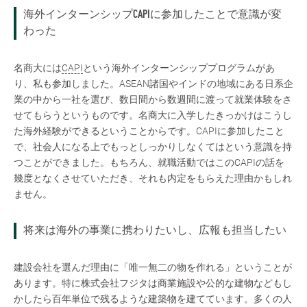
海外インターンシップCAPIに参加したことで意識が変
わった
名商大には
CAPI
という海外インターンシッププログラムがあ
り、私も参加しました。ASEAN諸国やインドの地域にある日系企
業の中から一社を選び、数日間から数週間に渡って就業体験をさ
せてもらうというものです。名商大に入学したきっかけはこうし
た海外経験ができるということからです。CAPIに参加したこと
で、社会人になる上でもっとしっかりしなくてはという意識を持
つことができました。もちろん、就職活動ではこのCAPIの話を
幾度となくさせていただき、それも内定をもらえた理由かもしれ
ません。
将来は海外の事業に携わりたいし、広報も担当したい
建設会社を選んだ理由に「唯一無二の物を作れる」ということが
あります。特に株式会社フジタは商業施設や公的な建物などもし
かしたら百年単位で残るような建築物を建てています。多くの人