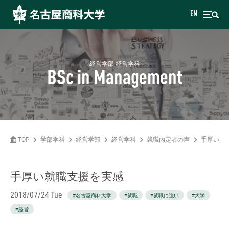
EN
経営学部 経営学科
BSc in Management
TOP
学部学科
経営学部
経営学科
就職内定者の声
手厚い就
手厚い就職支援を実感
2018/07/24 Tue
#名古屋商科大学
#就職
#就職に強い
#大学
#経営