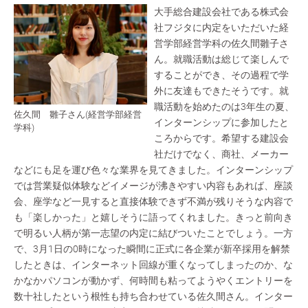
大手総合建設会社である株式会
社フジタに内定をいただいた経
営学部経営学科の佐久間雛子さ
ん。就職活動は総じて楽しんで
することができ、その過程で学
外に友達もできたそうです。就
職活動を始めたのは3年生の夏、
佐久間 雛子さん(経営学部経営
インターンシップに参加したと
学科)
ころからです。希望する建設会
社だけでなく、商社、メーカー
などにも足を運び色々な業界を見てきました。インターンシップ
では営業疑似体験などイメージが沸きやすい内容もあれば、座談
会、座学など一見すると直接体験できず不満が残りそうな内容で
も「楽しかった」と嬉しそうに語ってくれました。きっと前向き
で明るい人柄が第一志望の内定に結びついたことでしょう。一方
で、3月1日の0時になった瞬間に正式に各企業が新卒採用を解禁
したときは、インターネット回線が重くなってしまったのか、な
かなかパソコンが動かず、何時間も粘ってようやくエントリーを
数十社したという根性も持ち合わせている佐久間さん。インター