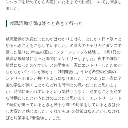
ンシップを始めてから内定にいたるまでの軌跡についてお聞きし
ました。
就職活動期間は淡々と過ぎて行った
就職活動が大変だったのかはわかりません。とにかく日々淡々と
やるべきことをこなしていました。名商大の
キャリガイダンス
で
習った通りに3年生の夏にインターンシップを経験し、3月1日の
就職活動解禁になった瞬間にエントリーしました。夜中の0時に
解禁になったのですが、どの学生も一斉にエントリーしたためか
なかなかパソコンが動かず、2時間後にようやく希望の企業のエ
ントリーボタンが押せるようになりました。このように一斉に全
国の学生が動くことからどれも時間との戦いだったと思います
が、時間に追われているという気持ちもなく、必要なことを必要
な時期にしたというだけのことだと思います。エントリーシート
の締切が迫っているときと苦手なSPIの対策をしているときは少
し大変だと感じました。それでもSPIの対策はなんとかしなけれ
ばと対策本を2冊勉強しました。