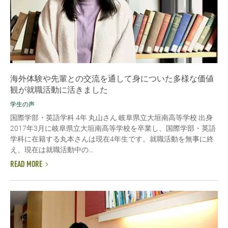
海外体験や先輩との交流を通して身についた多様な価値
観が就職活動に活きました
学生の声
国際学部・英語学科 4年 丸山さん 岐阜県立大垣南高等学校 出身
2017年3月に岐阜県立大垣南高等学校を卒業し、国際学部・英語
学科に在籍する丸本さんは現在4年生です。就職活動を無事に終
え、現在は就職活動中の...
READ MORE