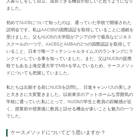
人暮らしをして自立、成長できる機会が欲しいと思うようになり
ました。
初めてNUCBについて知ったのは、通っていた学校で開催された
説明会です。私はAACSBの国際認証を取得していることに感銘を
受けました。父もNUCBの大学院がアジアの中で最高なビジネス
スクールの一つで、AACBSとAMBAの2つの国際認証を取得して
いること、日本で唯一フィナンシャルタイムズのランキングにラ
ンクインしている事を知っていました。また、父はNUCBの提携
校でもある上海交通大学でMBAを学んでいるため、ケースメソッ
ドについても把握していました。
私たちは出願する前にNUCBを訪問し、日進キャンパスの美しさ
と大きさに大変驚きました。以前東京のアットホームな雰囲気の
学校に通っていた私にとって、NUCBの学生と教員の距離感が近
く、授業前や授業後に教員と話せる機会が多いことも魅力の一つ
でした。
ケースメソッドについてどう思いますか？