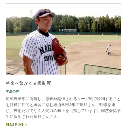
将来へ繋がる支援制度
学生の声
硬式野球部に所属し、毎春秋開催されるリーグ戦で勝利すること
を目標に仲間と練習に励む経済学部4年の茶野さん。野球を通
じ、技術だけでなく人間力の向上を目指しています。同窓会奨学
生に採用された茶野さんに大...
READ MORE