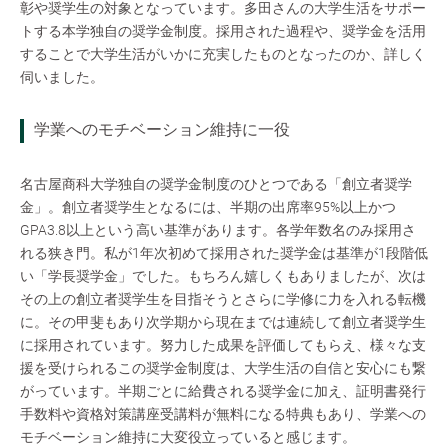
彰や奨学生の対象となっています。多田さんの大学生活をサポー
トする本学独自の奨学金制度。採用された過程や、奨学金を活用
することで大学生活がいかに充実したものとなったのか、詳しく
伺いました。
学業へのモチベーション維持に一役
名古屋商科大学独自の奨学金制度のひとつである「創立者奨学
金」。創立者奨学生となるには、半期の出席率95%以上かつ
GPA3.8以上という高い基準があります。各学年数名のみ採用さ
れる狭き門。私が1年次初めて採用された奨学金は基準が1段階低
い「学長奨学金」でした。もちろん嬉しくもありましたが、次は
その上の創立者奨学生を目指そうとさらに学修に力を入れる転機
に。その甲斐もあり次学期から現在までは連続して創立者奨学生
に採用されています。努力した成果を評価してもらえ、様々な支
援を受けられるこの奨学金制度は、大学生活の自信と安心にも繋
がっています。半期ごとに給費される奨学金に加え、証明書発行
手数料や資格対策講座受講料が無料になる特典もあり、学業への
モチベーション維持に大変役立っていると感じます。