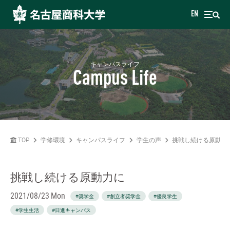
EN
キャンパスライフ
Campus Life
TOP
学修環境
キャンパスライフ
学生の声
挑戦し続ける原動力
挑戦し続ける原動力に
2021/08/23 Mon
#奨学金
#創立者奨学金
#優良学生
#学生生活
#日進キャンパス