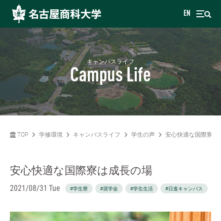
EN
キャンパスライフ
Campus Life
TOP
学修環境
キャンパスライフ
学生の声
安心快適な国際寮は
安心快適な国際寮は成長の場
2021/08/31 Tue
#学生寮
#奨学金
#学生生活
#日進キャンパス