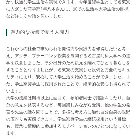
かつ快適な学生生活を実現できます。今年度奨学生として名東寮
に入寮した商学部1年八木さんに、寮での生活や大学生活の目標
など詳しくお話を伺いました。
魅力的な授業で養う人間力
これからの社会で求められる発信力や実践力を修得したいと考
え、アクティブラーニング授業を展開する名古屋商科大学への進
学を決意しました。県外出身のため親元を離れてひとり暮らしを
することとなりましたが、名東寮の充実した設備と万全のセキュ
リティにより、安心して大学生活を始めることができました。ま
た、学生寮奨学生に採用されたことで、経済的な安心も得られて
います。
大学の授業は期待以上に面白く、参加者同士で議論をしたり、自
分の意見を発表するなど、毎回楽しみながら受講。他の学生の発
言や先生の話を聞くことで、多様な考え方に触れ自分自身の視野
の広がりも実感できます。学生寮奨学生の継続採用という目標
も、授業に積極的に参加するモチベーションのひとつになってい
ます。