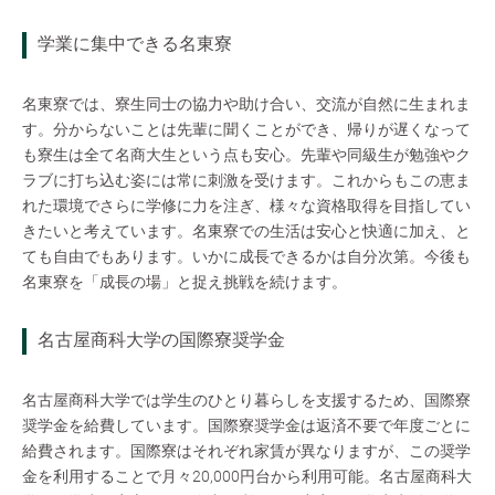
学業に集中できる名東寮
名東寮では、寮生同士の協力や助け合い、交流が自然に生まれま
す。分からないことは先輩に聞くことができ、帰りが遅くなって
も寮生は全て名商大生という点も安心。先輩や同級生が勉強やク
ラブに打ち込む姿には常に刺激を受けます。これからもこの恵ま
れた環境でさらに学修に力を注ぎ、様々な資格取得を目指してい
きたいと考えています。名東寮での生活は安心と快適に加え、と
ても自由でもあります。いかに成長できるかは自分次第。今後も
名東寮を「成長の場」と捉え挑戦を続けます。
名古屋商科大学の国際寮奨学金
名古屋商科大学では学生のひとり暮らしを支援するため、国際寮
奨学金を給費しています。国際寮奨学金は返済不要で年度ごとに
給費されます。国際寮はそれぞれ家賃が異なりますが、この奨学
金を利用することで月々20,000円台から利用可能。名古屋商科大