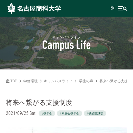
EN
キャンパスライフ
Campus Life
TOP
学修環境
キャンパスライフ
学生の声
将来へ繋がる支援制
将来へ繋がる支援制度
2021/09/25 Sat
#奨学金
#同窓会奨学金
#硬式野球部