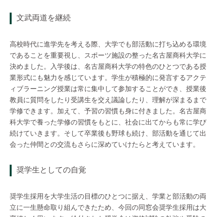
文武両道を継続
高校時代に進学先を考える際、大学でも部活動に打ち込める環境
であることを重要視し、スポーツ施設の整った名古屋商科大学に
決めました。入学後は、名古屋商科大学の特色のひとつである授
業形式にも魅力を感じています。学生が積極的に発言するアクテ
ィブラーニング授業は常に集中して参加することができ、授業後
教員に質問をしたり受講生を交え議論したり、理解が深まるまで
学修できます。加えて、予習の習慣も身に付きました。名古屋商
科大学で養った学修の習慣をもとに、社会に出てからも常に学び
続けていきます。そして卒業後も野球も続け、部活動を通じて出
会った仲間との交流もさらに深めていけたらと考えています。
奨学生としての自覚
奨学生採用を大学生活の目標のひとつに据え、学業と部活動の両
立に一生懸命取り組んできたため、今回の同窓会奨学生採用は大