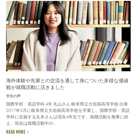
海外体験や先輩との交流を通して身についた多様な価値
観が就職活動に活きました
学生の声
国際学部・英語学科 4年 丸山さん 岐阜県立大垣南高等学校 出身
2017年3月に岐阜県立大垣南高等学校を卒業し、国際学部・英語
学科に在籍する丸本さんは現在4年生です。就職活動を無事に終
え、現在は就職活動中の...
READ MORE