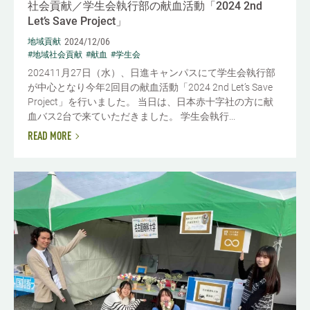
社会貢献／学生会執行部の献血活動「2024 2nd
Let’s Save Project」
2024/12/06
地域貢献
#地域社会貢献
#献血
#学生会
202411月27日（水）、日進キャンパスにて学生会執行部
が中心となり今年2回目の献血活動「2024 2nd Let’s Save
Project」を行いました。 当日は、日本赤十字社の方に献
血バス2台で来ていただきました。 学生会執行...
READ MORE