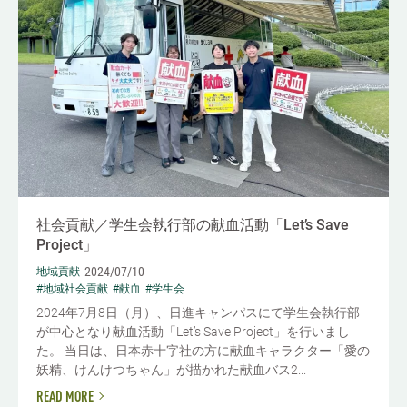
社会貢献／学生会執行部の献血活動「Let’s Save
Project」
2024/07/10
地域貢献
#地域社会貢献
#献血
#学生会
2024年7月8日（月）、日進キャンパスにて学生会執行部
が中心となり献血活動「Let’s Save Project」を行いまし
た。 当日は、日本赤十字社の方に献血キャラクター「愛の
妖精、けんけつちゃん」が描かれた献血バス2...
READ MORE