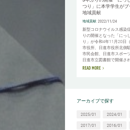
つり」に本学学生がブ
地域貢献
2022/11/24
地域貢献
新型コロナウイルス感染症
りの開催となった「にっ
り」が令和4年11月20日
市役所、日進市役所北側
市民会館、日進市スポー
日進市立図書館で開催されま
READ MORE
アーカイブで探す
2025/01
2024/01
2017/01
2016/01