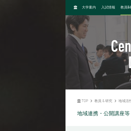
H
&
大学案内
入試情報
教員
O
M
E
Cen
TOP
教員 & 研究
地域活
地域連携・公開講座等