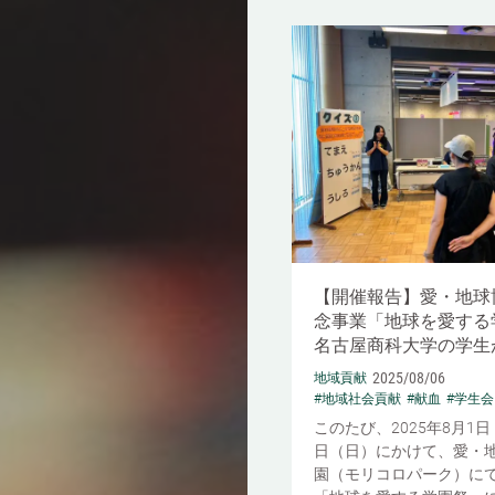
【開催報告】愛・地球
念事業「地球を愛する
名古屋商科大学の学生
2025/08/06
地域貢献
#地域社会貢献
#献血
#学生会
このたび、2025年8月1
日（日）にかけて、愛・
園（モリコロパーク）に