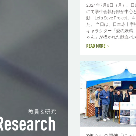
2024年7月8日（月）、
にて学生会執行部が中心
動「Let’s Save Projec
た。 当日は、日本赤十字
キャラクター「愛の妖精
ゃん」が描かれた献血バス2.
READ MORE
教員 & 研究
Research
3年ぶりの開催「にっ