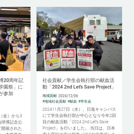
博20周年記
社会貢献／学生会執行部の献血活
学園祭」に
動「2024 2nd Let’s Save Project」
が参加
2024/12/06
地域貢献
#地域社会貢献
#献血
#学生会
202411月27日（水）、日進キャンパス
にて学生会執行部が中心となり今年2回
日（金）から3
目の献血活動「2024 2nd Let’s Save
地球博記念公
Project」を行いました。 当日は、日本
て開催された