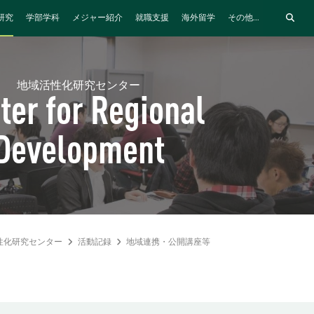
研究
学部学科
メジャー紹介
就職支援
海外留学
その他...
地域活性化研究センター
ter for Regional
Development
性化研究センター
活動記録
地域連携・公開講座等