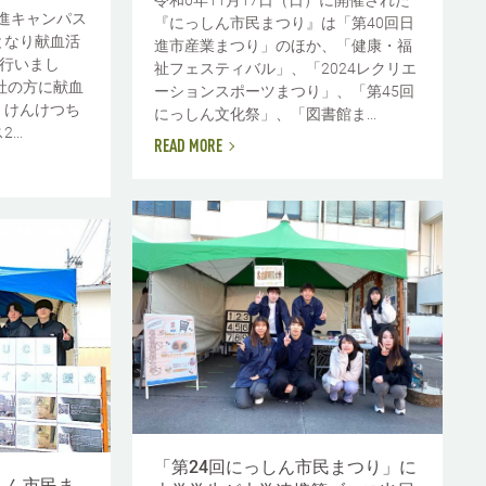
令和6年11月17日（日）に開催された
日進キャンパス
『にっしん市民まつり』は「第40回日
となり献血活
進市産業まつり」のほか、「健康・福
t」を行いまし
祉フェスティバル」、「2024レクリエ
社の方に献血
ーションスポーツまつり」、「第45回
、けんけつち
にっしん文化祭」、「図書館ま...
..
READ MORE
「第24回にっしん市民まつり」に
しん市民ま