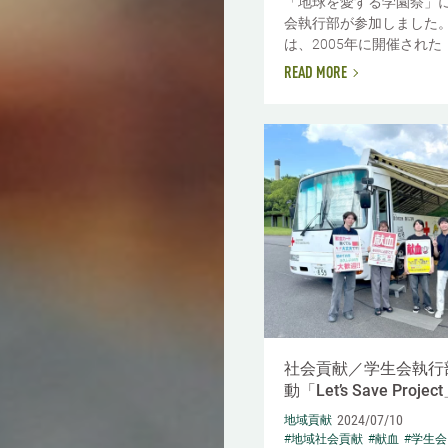
「地球を愛する学園祭」
会執行部が参加しました。
は、2005年に開催された「愛
READ MORE
社会貢献／学生会執行
動「Let’s Save Projec
2024/07/10
地域貢献
#地域社会貢献
#献血
#学生会