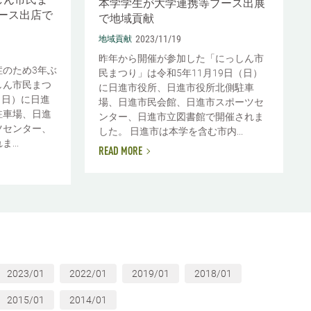
本学学生が大学連携等ブース出展
ース出店で
で地域貢献
2023/11/19
地域貢献
昨年から開催が参加した「にっしん市
のため3年ぶ
民まつり」は令和5年11月19日（日）
しん市民まつ
に日進市役所、日進市役所北側駐車
（日）に日進
場、日進市民会館、日進市スポーツセ
駐車場、日進
ンター、日進市立図書館で開催されま
ツセンター、
した。 日進市は本学を含む市内...
...
READ MORE
2023/01
2022/01
2019/01
2018/01
2015/01
2014/01