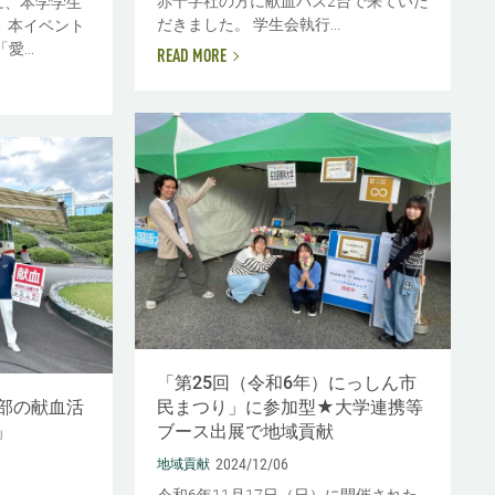
赤十字社の方に献血バス2台で来ていた
に、本学学生
だきました。 学生会執行...
 本イベント
...
READ MORE
「第25回（令和6年）にっしん市
部の献血活
民まつり」に参加型★大学連携等
t」
ブース出展で地域貢献
2024/12/06
地域貢献