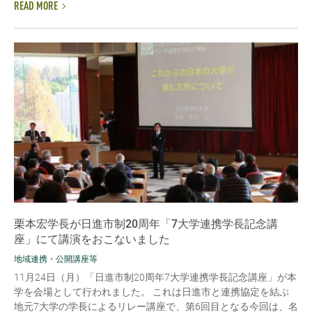
READ MORE
栗本宏学長が日進市制20周年「7大学連携学長記念講
座」にて講演をおこないました
地域連携・公開講座等
11月24日（月）「日進市制20周年7大学連携学長記念講座」が本
学を会場として行われました。 これは日進市と連携協定を結ぶ
地元7大学の学長によるリレー講座で、第6回目となる今回は、名