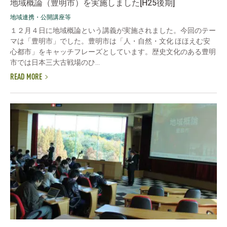
地域概論（豊明市）を実施しました[H25後期]
地域連携・公開講座等
１２月４日に地域概論という講義が実施されました。今回のテー
マは「豊明市」でした。豊明市は「人・自然・文化 ほほえむ安
心都市」をキャッチフレーズとしています。歴史文化のある豊明
市では日本三大古戦場のひ...
READ MORE