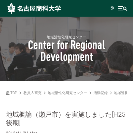
EN
地域活性化研究センター
Center for Regional
Development
TOP
教員 & 研究
地域活性化研究センター
活動記録
地域連携・
地域概論（瀬戸市）を実施しました[H25
後期]