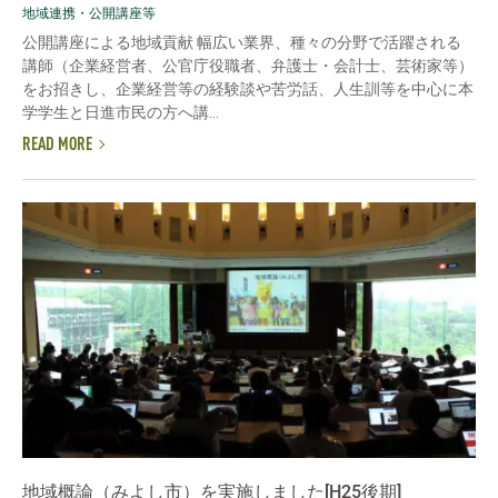
地域連携・公開講座等
公開講座による地域貢献 幅広い業界、種々の分野で活躍される
講師（企業経営者、公官庁役職者、弁護士・会計士、芸術家等）
をお招きし、企業経営等の経験談や苦労話、人生訓等を中心に本
学学生と日進市民の方へ講...
READ MORE
地域概論（みよし市）を実施しました[H25後期]