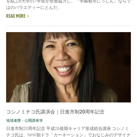
を結ぶ8大学の7学長が全面協力し、「学園都市にっしん」ならで
はのバラエティーにとんだ...
READ MORE
コシノミチコ氏講演会｜日進市制20周年記念
地域連携・公開講座等
日進市制20周年記念 平成26後期キャリア形成総合講座 コシノミ
チコ氏は、NHK朝ドラ「カーネーション」でおなじみのデザイナ