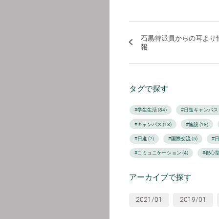
石黒特派員からの耳より
報
タグで探す
#学生生活 (84)
#日進キャンパス (
#キャンパス (18)
#施設 (18)
#日進 (7)
#国際交流 (5)
#
#コミュニケーション (4)
#都心型
アーカイブで探す
2021/01
2019/01