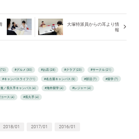
情
大塚特派員からの耳より情
報
72)
#グルメ (30)
#お店 (28)
#クラブ (23)
#サークル (21)
#キャンパスライフ (11)
#名古屋キャンパス (9)
#部活 (7)
#留学 (7)
日進／長久手キャンパス (4)
#海外留学 (4)
#レジャー (4)
コース (4)
#長久手 (4)
2018/01
2017/01
2016/01