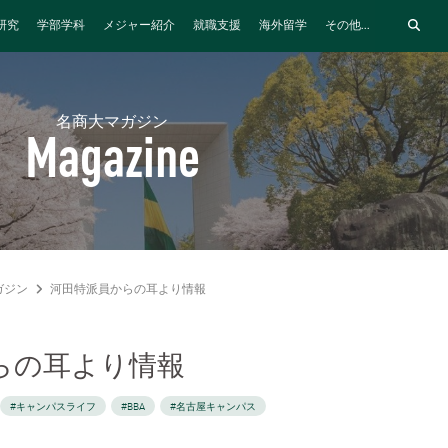
研究
学部学科
メジャー紹介
就職支援
海外留学
その他...
名商大マガジン
Magazine
ガジン
河田特派員からの耳より情報
らの耳より情報
#キャンパスライフ
#BBA
#名古屋キャンパス