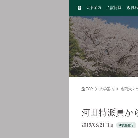
H
&
大学案内
入試情報
教員
O
M
E
TOP
大学案内
名商大マ
河田特派員か
2019/03/21 Thu
#学生生活